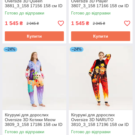
Oversize 3D Queen
Oversize 3D Player
3881_3_158 17156 158 см ID
3807_3_158 17166 158 см ID
4925802
4925807
Готово до відправки
Готово до відправки
1 545
1 545
₴
₴
2 045 ₴
2 045 ₴
Купити
Купити
–24%
–24%
Кігурумі для дорослих
Кігурумі для дорослих
Oversize 3D Котики Meow
Oversize 3D NARUTO
3809_3_158 17186 158 см ID
3810_3_158 17196 158 см ID
4925812
4925817
Готово до відправки
Готово до відправки