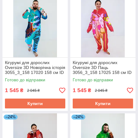
Кігурумі для дорослих
Кігурумі для дорослих
Oversize 3D Новорічна історія
Oversize 3D Паць
3055_3_158 17020 158 см ID
3056_3_158 17025 158 см ID
4882383
4882388
Готово до відправки
Готово до відправки
1 545
1 545
₴
₴
2 045 ₴
2 045 ₴
Купити
Купити
–24%
–24%