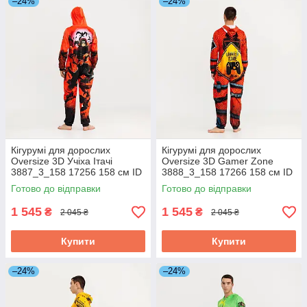
–24%
–24%
Кігурумі для дорослих
Кігурумі для дорослих
Oversize 3D Учіха Ітачі
Oversize 3D Gamer Zone
3887_3_158 17256 158 см ID
3888_3_158 17266 158 см ID
4925842
4925847
Готово до відправки
Готово до відправки
1 545
1 545
₴
₴
2 045 ₴
2 045 ₴
Купити
Купити
–24%
–24%