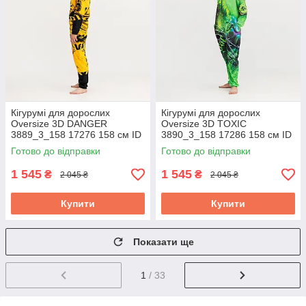
Кігурумі для дорослих
Кігурумі для дорослих
Oversize 3D DANGER
Oversize 3D TOXIC
3889_3_158 17276 158 см ID
3890_3_158 17286 158 см ID
4925852
4925857
Готово до відправки
Готово до відправки
1 545
1 545
₴
₴
2 045 ₴
2 045 ₴
Купити
Купити
Показати ще
1
/ 33