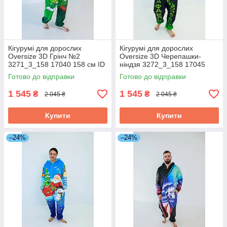
Кігурумі для дорослих
Кігурумі для дорослих
Oversize 3D Грінч №2
Oversize 3D Черепашки-
3271_3_158 17040 158 см ID
ніндзя 3272_3_158 17045
4882403
158 см ID 4882408
Готово до відправки
Готово до відправки
1 545
1 545
₴
₴
2 045 ₴
2 045 ₴
Купити
Купити
–24%
–24%