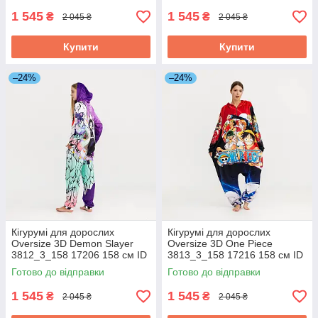
1 545
1 545
₴
₴
2 045 ₴
2 045 ₴
Купити
Купити
–24%
–24%
Кігурумі для дорослих
Кігурумі для дорослих
Oversize 3D Demon Slayer
Oversize 3D One Piece
3812_3_158 17206 158 см ID
3813_3_158 17216 158 см ID
4925822
4925827
Готово до відправки
Готово до відправки
1 545
1 545
₴
₴
2 045 ₴
2 045 ₴