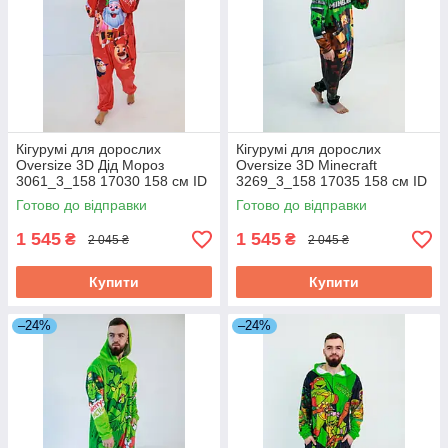
Кігурумі для дорослих
Кігурумі для дорослих
Oversize 3D Дід Мороз
Oversize 3D Minecraft
3061_3_158 17030 158 см ID
3269_3_158 17035 158 см ID
4882393
4882398
Готово до відправки
Готово до відправки
1 545
1 545
₴
₴
2 045 ₴
2 045 ₴
Купити
Купити
–24%
–24%