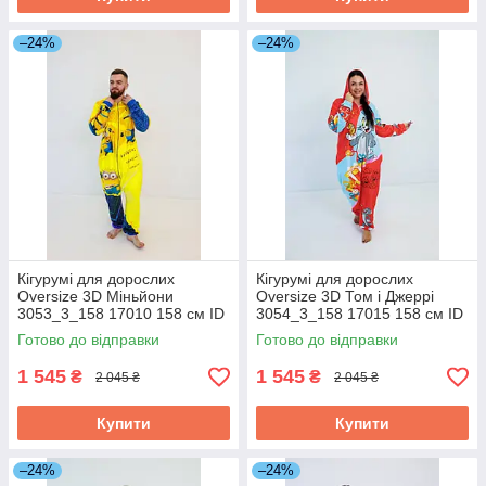
–24%
–24%
Кігурумі для дорослих
Кігурумі для дорослих
Oversize 3D Міньйони
Oversize 3D Том і Джеррі
3053_3_158 17010 158 см ID
3054_3_158 17015 158 см ID
4882373
4882378
Готово до відправки
Готово до відправки
1 545
1 545
₴
₴
2 045 ₴
2 045 ₴
Купити
Купити
–24%
–24%