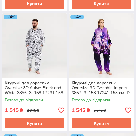
Купити
Купити
–24%
–24%
Кігурумі для дорослих
Кігурумі для дорослих
Oversize 3D Аніме Black and
Oversize 3D Genshin Impact
White 3856_3_158 17231 158
3857_3_158 17241 158 см ID
см ID 4925832
4925837
Готово до відправки
Готово до відправки
1 545
1 545
₴
₴
2 045 ₴
2 045 ₴
Купити
Купити