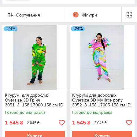
Сортування
0
Фільтри
–24%
–24%
Кігурумі для дорослих
Кігурумі для дорослих
Oversize 3D Грінч
Oversize 3D My little pony
3051_3_158 17000 158 см ID
3052_3_158 17005 158 см ID
4882363
4882368
Готово до відправки
Готово до відправки
1 545
1 545
₴
₴
2 045 ₴
2 045 ₴
Купити
Купити