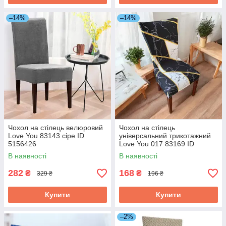
–14%
–14%
Чохол на стілець велюровий
Чохол на стілець
Love You 83143 сіре ID
універсальний трикотажний
5156426
Love You 017 83169 ID
5130817
В наявності
В наявності
282
168
₴
₴
329 ₴
196 ₴
Купити
Купити
–2%