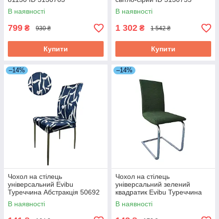
В наявності
В наявності
799
1 302
₴
₴
930 ₴
1 542 ₴
Купити
Купити
–14%
–14%
Чохол на стілець
Чохол на стілець
універсальний Evibu
універсальний зелений
Туреччина Абстракція 50692
квадратик Evibu Туреччина
синій ID 4630633
50678 ID 4627439
В наявності
В наявності