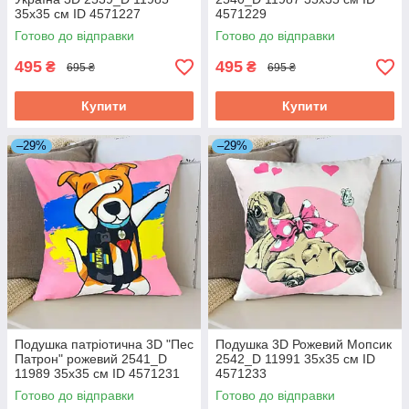
35х35 см ID 4571227
4571229
Готово до відправки
Готово до відправки
495
495
₴
₴
695 ₴
695 ₴
Купити
Купити
–29%
–29%
Подушка патріотична 3D "Пес
Подушка 3D Рожевий Мопсик
Патрон" рожевий 2541_D
2542_D 11991 35х35 см ID
11989 35х35 см ID 4571231
4571233
Готово до відправки
Готово до відправки