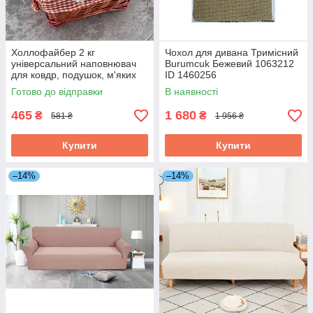
Холлофайбер 2 кг
Чохол для дивана Тримісний
універсальний наповнювач
Burumcuk Бежевий 1063212
для ковдр, подушок, м'яких
ID 1460256
іграшок (кульки) білий 55109
Готово до відправки
В наявності
ID 3948911
465
1 680
₴
₴
581 ₴
1 956 ₴
Купити
Купити
–14%
–14%