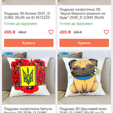
Подушка патріотична 3D
Подушка 3D Котики 2537_D
"Акула Мирного рішення не
11981 35х35 см ID 4571223
буде" 2538_D 11983 35х35
см ID 4571225
Готово до відправки
Готово до відправки
495
495
₴
₴
695 ₴
695 ₴
Купити
Купити
–29%
–29%
Подушка патріотична Квітуча
Подушка 3D Щасливий мопс
Україна 3D 2539_D 11985
2540_D 11987 35х35 см ID