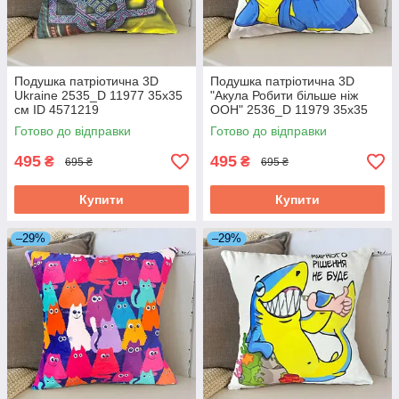
Подушка патріотична 3D
Подушка патріотична 3D
Ukraine 2535_D 11977 35х35
"Акула Робити більше ніж
см ID 4571219
ООН" 2536_D 11979 35х35
см ID 4571221
Готово до відправки
Готово до відправки
495
495
₴
₴
695 ₴
695 ₴
Купити
Купити
–29%
–29%