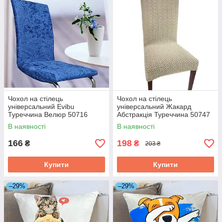
Чохол на стілець
Чохол на стілець
універсальний Evibu
універсальний Жакард
Туреччина Велюр 50716
Абстракція Туреччина 50747
електрик ID 4704781
бежевий ID 5193408
В наявності
В наявності
166
198
₴
₴
203 ₴
Купити
Купити
–29%
–29%