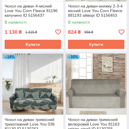
Чохол на диван 4-місний
Чохол на диван-книжку 2-3-4
Love You Corn Fleece 81196
місний Love You Corn Fleece
капучино ID 5156437
881193 айворі ID 5156453
В наявності
В наявності
1 130
824
₴
₴
1 315 ₴
958 ₴
Купити
Купити
–14%
–16%
Чохол на диван тримісний
Чохол на диван тримісний
трикотажний Love You 036
велюровий Love You 81163
81130 ID 5130763
світло-сірий ID 5130755