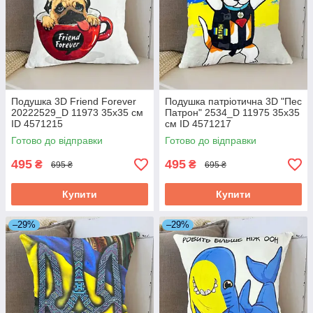
Подушка 3D Friend Forever
Подушка патріотична 3D "Пес
20222529_D 11973 35х35 см
Патрон" 2534_D 11975 35х35
ID 4571215
см ID 4571217
Готово до відправки
Готово до відправки
495
495
₴
₴
695 ₴
695 ₴
Купити
Купити
–29%
–29%