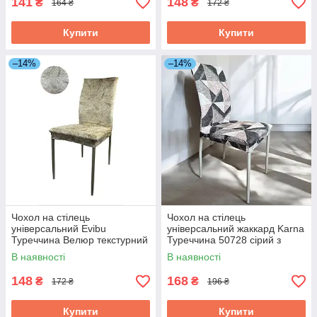
141
148
₴
₴
164 ₴
172 ₴
Купити
Купити
–14%
–14%
Чохол на стілець
Чохол на стілець
універсальний Evibu
універсальний жаккард Karna
Туреччина Велюр текстурний
Туреччина 50728 сірий з
50695 кремовий ID 4630636
бежевим ID 5066304
В наявності
В наявності
148
168
₴
₴
172 ₴
196 ₴
Купити
Купити