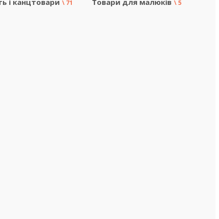
ть і канцтовари
Товари для малюків
71
5