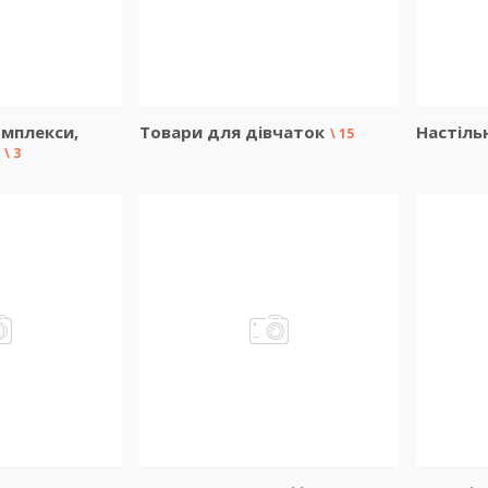
омплекси,
Товари для дівчаток
Настільн
15
3