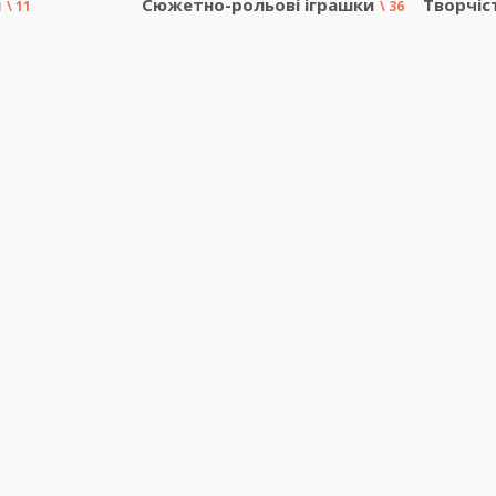
и
Сюжетно-рольові іграшки
Творчіс
11
36