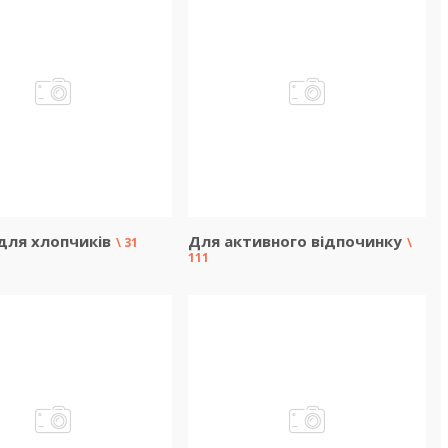
для хлопчиків
Для активного відпочинку
31
111