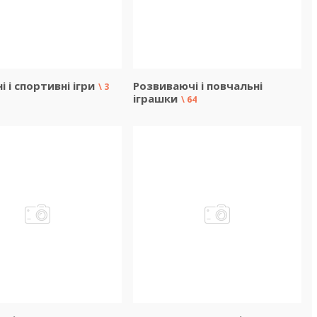
і і спортивні ігри
Розвиваючі і повчальні
3
іграшки
64