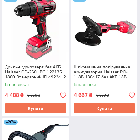
Дриль-шуруповерт без АКБ
Шліфмашина полірувальна
Haisser СD-260HBС 122135
акумуляторна Haisser PO-
1800 Вт червоний ID 4922412
118B 130417 без АКБ 18В
червона ID 4932399
В наявності
В наявності
4 488
4 667
₴
₴
6 059 ₴
6 300 ₴
Купити
Купити
–26%