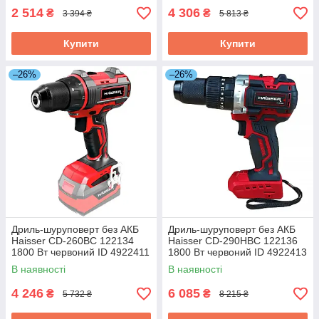
2 514
4 306
₴
₴
3 394 ₴
5 813 ₴
Купити
Купити
–26%
–26%
Дриль-шуруповерт без АКБ
Дриль-шуруповерт без АКБ
Haisser СD-260BС 122134
Haisser СD-290HBС 122136
1800 Вт червоний ID 4922411
1800 Вт червоний ID 4922413
В наявності
В наявності
4 246
6 085
₴
₴
5 732 ₴
8 215 ₴