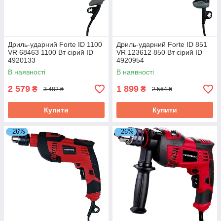
Дриль-ударний Forte ID 1100
Дриль-ударний Forte ID 851
VR 68463 1100 Вт сiрий ID
VR 123612 850 Вт сiрий ID
4920133
4920954
В наявності
В наявності
2 579
1 899
₴
₴
3 482 ₴
2 564 ₴
Купити
Купити
–26%
–26%