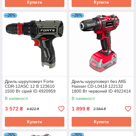
Купити
Купити
–26%
–26%
Дриль-шуруповерт Forte
Дриль-шуруповерт без АКБ
СDR-12ASС 12 В 123610
Haisser СD-L0418 122132
1500 Вт сірий ID 4920959
1800 Вт червоний ID 4922414
В наявності
В наявності
3 572
1 899
₴
₴
4 822 ₴
2 564 ₴
Купити
Купити
–26%
–26%