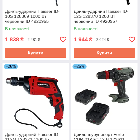
Дриль-ударний Haisser ID-
Дриль-ударний Haisser ID-
10S 128369 1000 Вт
12S 128370 1200 Вт
червоний ID 4920955
червоний ID 4920957
В наявності
В наявності
1 838
1 944
₴
₴
2 481 ₴
2 624 ₴
Купити
Купити
–26%
–26%
Дриль-ударний Haisser ID-
Дриль-шуруповерт Forte
11SM 128371 1100 Вт
СDR-21ASС 12 В 123611