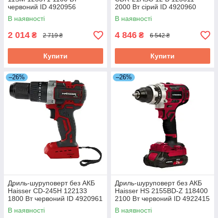
червоний ID 4920956
2000 Вт сірий ID 4920960
В наявності
В наявності
2 014
4 846
₴
₴
2 719 ₴
6 542 ₴
Купити
Купити
–26%
–26%
Дриль-шуруповерт без АКБ
Дриль-шуруповерт без АКБ
Haisser СD-245H 122133
Haisser HS 2155BD-Z 118400
1800 Вт червоний ID 4920961
2100 Вт червоний ID 4922415
В наявності
В наявності