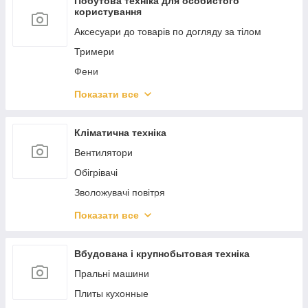
Побутова техніка для особистого
користування
Аксесуари до товарів по догляду за тілом
Тримери
Фени
Епілятори
Показати все
Машинки для стрижки волосся
Електробритви
Кліматична техніка
Випрямлячі для волосся, Плойки, Гофре
Вентилятори
Масажне обладнання
Обігрівачі
Зубні електрощітки
Зволожувачі повітря
Манікюрні набори
Бойлеры
Показати все
Ваги дитячі
Очистители воздуха
Торгові ваги
Вбудована і крупнобытовая техніка
Ваги для багажу
Пральні машини
Ваги підлогові
Плиты кухонные