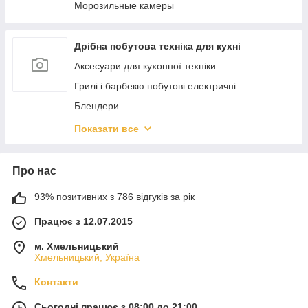
Морозильные камеры
Дрібна побутова техніка для кухні
Аксесуари для кухонної техніки
Грилі і барбекю побутові електричні
Блендери
Бутербродниці і вафельниці
Показати все
Вакуумні пакувальники
Ваги кухонні
Про нас
Спінювачі молока
93% позитивних з 786 відгуків за рік
Кавоварки та кавомашини
Працює з 12.07.2015
Кавомолки
Кухонні комбайни та подрібнювачі
м. Хмельницький
Хмельницький, Україна
Скиборізки
Контакти
Мікрохвильові печі
Міксери
Сьогодні працює з 08:00 до 21:00