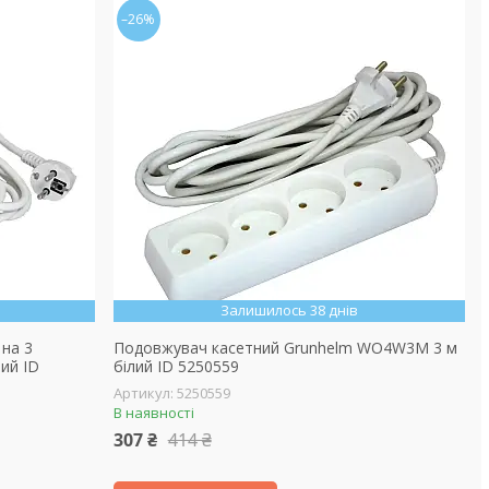
–26%
Залишилось 38 днів
на 3
Подовжувач касетний Grunhelm WO4W3M 3 м
ий ID
білий ID 5250559
5250559
В наявності
307 ₴
414 ₴