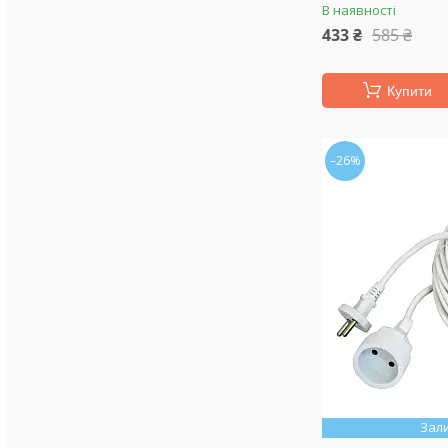
В наявності
433 ₴
585 ₴
Купити
–26%
Зал