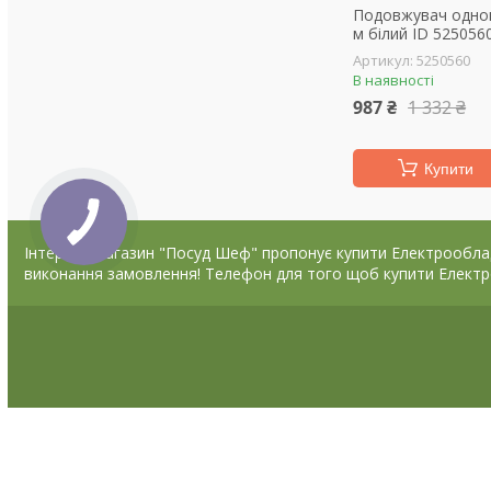
Подовжувач одно
м білий ID 525056
5250560
В наявності
987 ₴
1 332 ₴
Купити
Інтернет магазин "Посуд Шеф" пропонує купити Електрообладна
виконання замовлення! Телефон для того щоб купити Електр