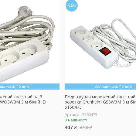
–26%
ишилось 46 днів
Залишилось 46 днів
евий касетний на 3
Подовжувач мережевий касетний 
 WO3W3M 3 м білий ID
розетки Grunhelm GS3W3M 3 м біл
5160473
5160473
В наявності
307 ₴
414 ₴