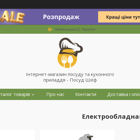
Хмельницький, Україна
Інтернет-магазин посуду та кухонного
приладдя - Посуд Шеф
талог товарів
Про нас
Контакти
Доставка і опл
Електрообладна