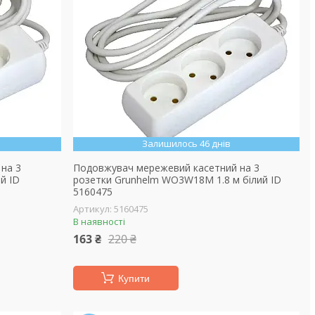
Залишилось 46 днів
на 3
Подовжувач мережевий касетний на 3
й ID
розетки Grunhelm WO3W18M 1.8 м білий ID
5160475
5160475
В наявності
163 ₴
220 ₴
Купити