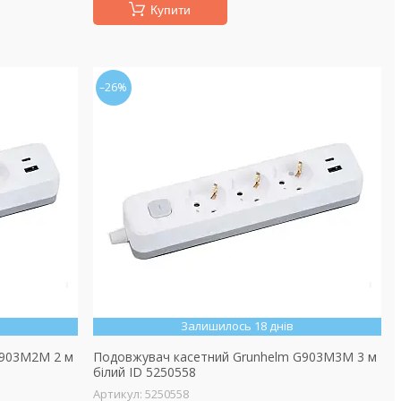
Купити
–26%
Залишилось 18 днів
G903M2M 2 м
Подовжувач касетний Grunhelm G903M3M 3 м
білий ID 5250558
5250558