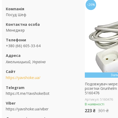
–26%
Посуд Шеф
Менеджер
+380 (66) 605-33-64
Хмельницький, Україна
Зал
https://yavshoke.ua/
Подовжувач мереж
розетки Grunhelm
5160476
https://t.me/YavshokeBot
5160476
В наявності
https://yavshoke.ua/viber
223 ₴
301 ₴