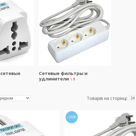
 сетевые
Сетевые фильтры и
удлинители
1
9
–26%