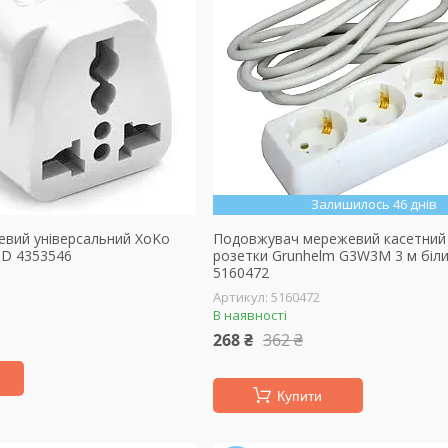
Залишилось 46 днів
евий універсальний XoKo
Подовжувач мережевий касетний 
ID 4353546
розетки Grunhelm G3W3M 3 м біли
5160472
5160472
В наявності
268 ₴
362 ₴
Купити