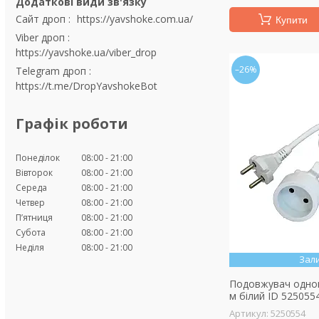
Сайт дроп
https://yavshoke.com.ua/
Купити
Viber дроп
https://yavshoke.ua/viber_drop
–26%
Telegram дроп
https://t.me/DropYavshokeBot
Графік роботи
Понеділок
08:00
21:00
Вівторок
08:00
21:00
Середа
08:00
21:00
Четвер
08:00
21:00
Пʼятниця
08:00
21:00
Субота
08:00
21:00
Неділя
08:00
21:00
Зал
Подовжувач одно
м білий ID 525055
5250554