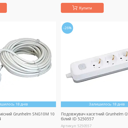
Купити
–26%
ишилось 18 днів
Залишилось 18 днів
місний Grunhelm SNG10M 10
Подовжувач касетний Grunhelm 
4
білий ID 5250557
5250557