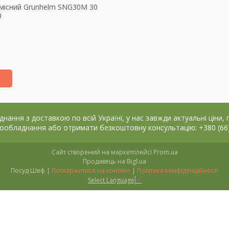
місний Grunhelm SNG30M 30
0
ння з доставкою по всій Україні, у нас завжди актуальні ціни, г
ообладнання або отримати безкоштовну консультацію: +380 (66)
Сайт створений на маркетплейсі
Prom.ua
Продавець на Bigl.ua
Посуд Шеф |
Поскаржитися на контент
|
Політика конфіденційності
Select Language
▼