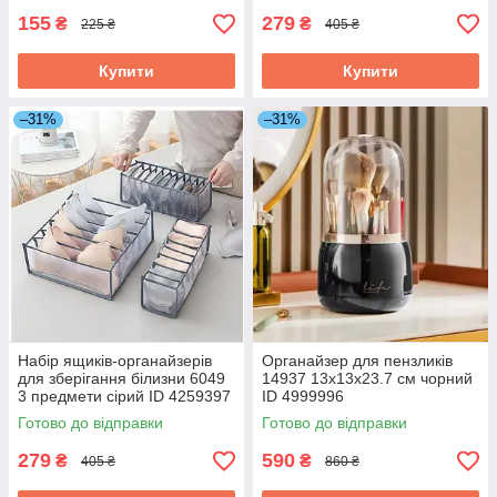
155
279
₴
₴
225 ₴
405 ₴
Купити
Купити
–31%
–31%
Набір ящиків-органайзерів
Органайзер для пензликів
для зберігання білизни 6049
14937 13х13х23.7 см чорний
3 предмети сірий ID 4259397
ID 4999996
Готово до відправки
Готово до відправки
279
590
₴
₴
405 ₴
860 ₴