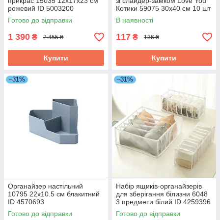
прикрас 15035 12х17х23 см
зі слайдер-замком Love You
рожевий ID 5003200
Котики 59075 30х40 см 10 шт
ID 5234156
Готово до відправки
В наявності
1 390
117
₴
₴
2 455 ₴
136 ₴
Купити
Купити
–31%
–31%
Органайзер настільний
Набір ящиків-органайзерів
10795 22х10.5 см блакитний
для зберігання білизни 6048
ID 4570693
3 предмети білий ID 4259396
Готово до відправки
Готово до відправки