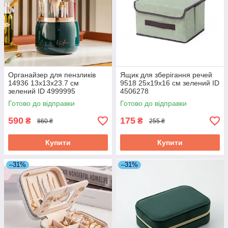
Органайзер для пензликів
Ящик для зберігання речей
14936 13х13х23.7 см
9518 25х19х16 см зелений ID
зелений ID 4999995
4506278
Готово до відправки
Готово до відправки
590
175
₴
₴
860 ₴
255 ₴
Купити
Купити
–31%
–31%