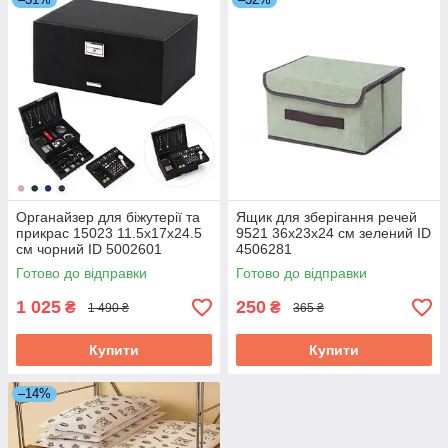
Органайзер для біжутерії та
Ящик для зберігання речей
прикрас 15023 11.5х17х24.5
9521 36х23х24 см зелений ID
см чорний ID 5002601
4506281
Готово до відправки
Готово до відправки
1 025
250
₴
₴
1 490 ₴
365 ₴
Купити
Купити
–14%