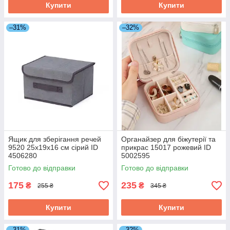
Купити
Купити
–31%
–32%
Ящик для зберігання речей
Органайзер для біжутерії та
9520 25х19х16 см сірий ID
прикрас 15017 рожевий ID
4506280
5002595
Готово до відправки
Готово до відправки
175
235
₴
₴
255 ₴
345 ₴
Купити
Купити
–31%
–32%