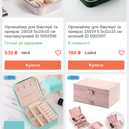
Органайзер для біжутерії та
Органайзер для біжутерії та
прикрас 15018 5х10х10 см
прикрас 15019 5.5х11х15 см
перламутровий ID 5002596
зелений ID 5002597
Готово до відправки
В наявності
535
760
₴
₴
780 ₴
1 105 ₴
Купити
Купити
–32%
–31%