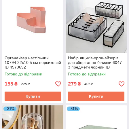
Органайзер настільний
Набір ящиків-органайзерів
10794 22х10.5 см персиковий
для зберігання білизни 6047
ID 4570692
3 предмети чорний ID
4259395
Готово до відправки
Готово до відправки
155
279
₴
₴
225 ₴
405 ₴
Купити
Купити
–31%
–31%