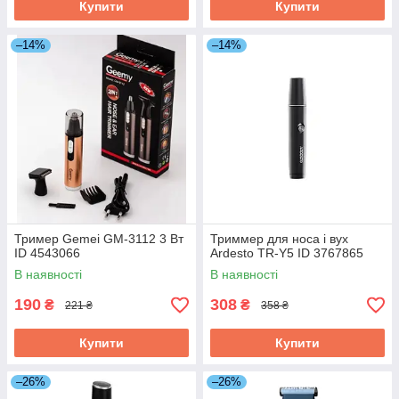
Купити
Купити
–14%
–14%
Тример Gemei GM-3112 3 Вт
Триммер для носа і вух
ID 4543066
Ardesto TR-Y5 ID 3767865
В наявності
В наявності
190
308
₴
₴
221 ₴
358 ₴
Купити
Купити
–26%
–26%