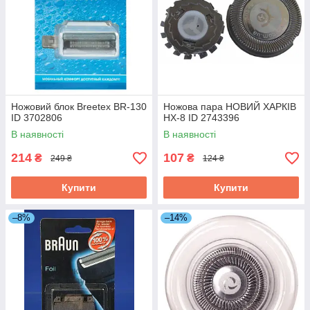
Ножовий блок Breetex BR-130
Ножова пара НОВИЙ ХАРКІВ
ID 3702806
НХ-8 ID 2743396
В наявності
В наявності
214
107
₴
₴
249 ₴
124 ₴
Купити
Купити
–8%
–14%