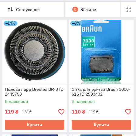
Сортування
0
Фільтри
–14%
–8%
Ножова пара Breetex BR-8 ID
Сітка для бритви Braun 3000-
2445798
616 ID 2593432
В наявності
В наявності
119
110
₴
₴
138 ₴
119 ₴
Купити
Купити