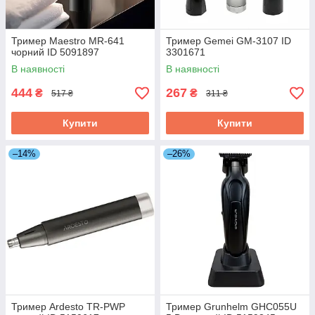
Тример Maestro MR-641
Тример Gemei GM-3107 ID
чорний ID 5091897
3301671
В наявності
В наявності
444
267
₴
₴
517 ₴
311 ₴
Купити
Купити
–14%
–26%
Тример Ardesto TR-PWP
Тример Grunhelm GHC055U