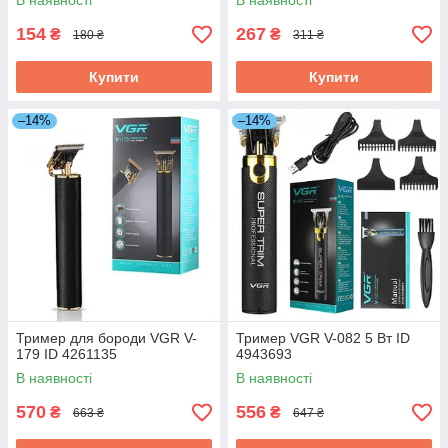
В наявності
В наявності
154
267
₴
₴
180 ₴
311 ₴
Купити
Купити
–14%
–14%
Тример для бороди VGR V-
Тример VGR V-082 5 Вт ID
179 ID 4261135
4943693
В наявності
В наявності
570
556
₴
₴
663 ₴
647 ₴