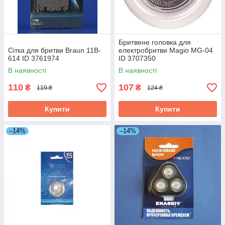
Бритвене головка для
Сітка для бритви Braun 11B-
електробритви Magio MG-04
614 ID 3761974
ID 3707350
В наявності
В наявності
110
107
₴
₴
119 ₴
124 ₴
Купити
Купити
–14%
–14%