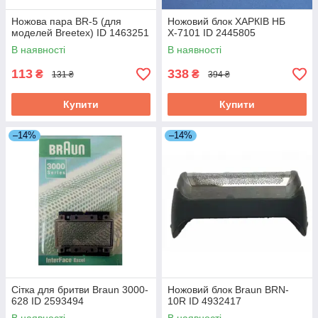
Ножова пара BR-5 (для
Ножовий блок ХАРКІВ НБ
моделей Breetex) ID 1463251
Х-7101 ID 2445805
В наявності
В наявності
113
338
₴
₴
131 ₴
394 ₴
Купити
Купити
–14%
–14%
Сітка для бритви Braun 3000-
Ножовий блок Braun BRN-
628 ID 2593494
10R ID 4932417