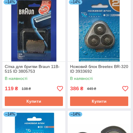
–14%
–14%
Сітка для бритви Braun 11B-
Ножовий блок Breetex BR-320
515 ID 3805753
ID 3933692
В наявності
В наявності
119
386
₴
₴
138 ₴
449 ₴
Купити
Купити
–14%
–14%