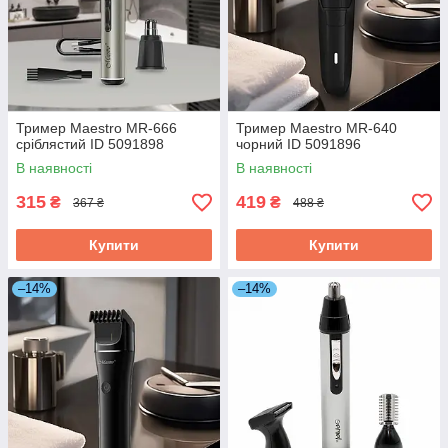
Тример Maestro MR-666
Тример Maestro MR-640
сріблястий ID 5091898
чорний ID 5091896
В наявності
В наявності
315
419
₴
₴
367 ₴
488 ₴
Купити
Купити
–14%
–14%