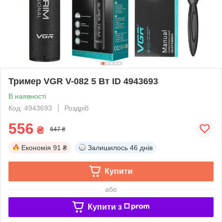
Тример VGR V-082 5 Вт ID 4943693
В наявності
Код: 4943693
Роздріб
556
₴
647 ₴
Економія
91 ₴
Залишилось
46 днів
Купити
або
Купити з