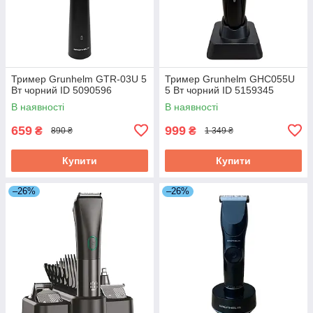
Тример Grunhelm GTR-03U 5
Тример Grunhelm GHC055U
Вт чорний ID 5090596
5 Вт чорний ID 5159345
В наявності
В наявності
659
999
₴
₴
890 ₴
1 349 ₴
Купити
Купити
–26%
–26%