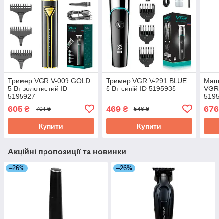
Тример VGR V-009 GOLD
Тример VGR V-291 BLUE
Маши
5 Вт золотистий ID
5 Вт синій ID 5195935
VGR 
5195927
519
605
469
676
₴
₴
704 ₴
546 ₴
Купити
Купити
Акційні пропозиції та новинки
–26%
–26%