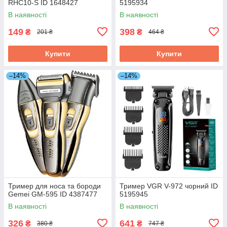
RHС10-S ID 1648427
5195934
В наявності
В наявності
149
398
₴
₴
201 ₴
464 ₴
Купити
Купити
–14%
–14%
Тример для носа та бороди
Тример VGR V-972 чорний ID
Gemei GM-595 ID 4387477
5195945
В наявності
В наявності
326
641
₴
₴
380 ₴
747 ₴