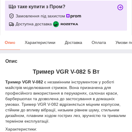
Що таке купити з Пром?
Замовлення під захистом
Доступна доставка
Опис
Характеристики
Доставка
Оплата
Умови п
Опис
Тример VGR V-082 5 Вт
Тример VGR V-082
є незамінним інструментом у роботі
майстрів моделювання стрижок. Вона призначена для
професійного використання в перукарнях, салонах краси,
барбершопах та дозволена до застосування в домашніх
умовах. Тример VGR V-082 відрізняється міцним корпусом,
стійким до впливу вібрації, низьким рівнем шуму, стильним
дизайном, плавним ходом гострих лез, зручністю та тривалим
терміном експлуатації.
Характеристики: