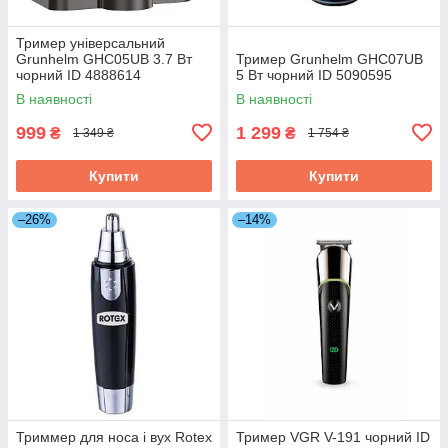
Тример універсальний
Grunhelm GHC05UB 3.7 Вт
Тример Grunhelm GHC07UB
чорний ID 4888614
5 Вт чорний ID 5090595
В наявності
В наявності
999
1 299
₴
₴
1 349 ₴
1 754 ₴
Купити
Купити
–26%
–14%
Триммер для носа і вух Rotex
Тример VGR V-191 чорний ID