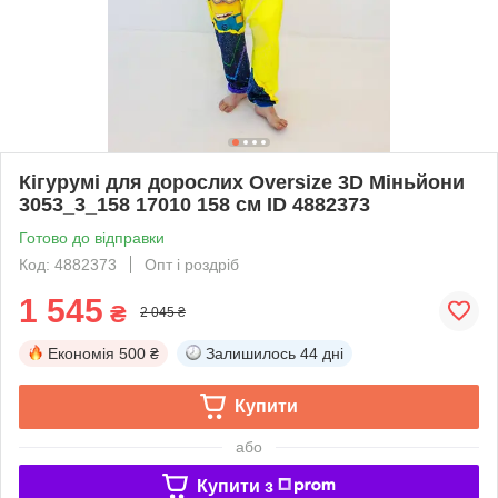
Кігурумі для дорослих Oversize 3D Міньйони
3053_3_158 17010 158 см ID 4882373
Готово до відправки
Код: 4882373
Опт і роздріб
1 545
₴
2 045 ₴
Економія
500 ₴
Залишилось
44 дні
Купити
або
Купити з