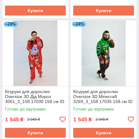
Купити
Купити
–24%
–24%
Кігурумі для дорослих
Кігурумі для дорослих
Oversize 3D Дід Мороз
Oversize 3D Minecraft
3061_3_158 17030 158 см ID
3269_3_158 17035 158 см ID
4882393
4882398
Готово до відправки
Готово до відправки
1 545
1 545
₴
₴
2 045 ₴
2 045 ₴
Купити
Купити