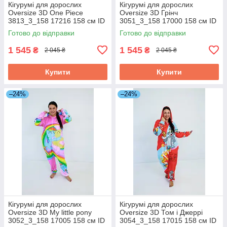
Кігурумі для дорослих
Кігурумі для дорослих
Oversize 3D One Piece
Oversize 3D Грінч
3813_3_158 17216 158 см ID
3051_3_158 17000 158 см ID
4925827
4882363
Готово до відправки
Готово до відправки
1 545
1 545
₴
₴
2 045 ₴
2 045 ₴
Купити
Купити
–24%
–24%
Кігурумі для дорослих
Кігурумі для дорослих
Oversize 3D My little pony
Oversize 3D Том і Джеррі
3052_3_158 17005 158 см ID
3054_3_158 17015 158 см ID