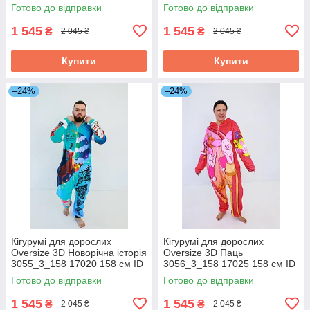
4882368
4882378
Готово до відправки
Готово до відправки
1 545
1 545
₴
₴
2 045 ₴
2 045 ₴
Купити
Купити
–24%
–24%
Кігурумі для дорослих
Кігурумі для дорослих
Oversize 3D Новорічна історія
Oversize 3D Паць
3055_3_158 17020 158 см ID
3056_3_158 17025 158 см ID
4882383
4882388
Готово до відправки
Готово до відправки
1 545
1 545
₴
₴
2 045 ₴
2 045 ₴