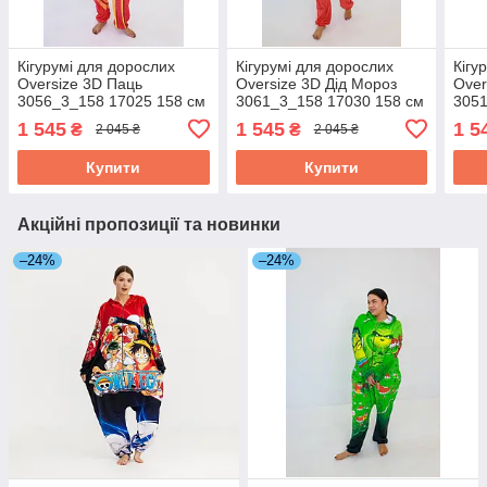
Кігурумі для дорослих
Кігурумі для дорослих
Кігу
Oversize 3D Паць
Oversize 3D Дід Мороз
Over
3056_3_158 17025 158 см
3061_3_158 17030 158 см
3051
ID 4882388
ID 4882393
ID 4
1 545
1 545
1 5
₴
₴
2 045 ₴
2 045 ₴
Купити
Купити
Акційні пропозиції та новинки
–24%
–24%