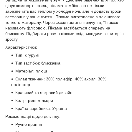
Затишне та яскраве
кігурумі
- ідеальне рішення для тих, хто
цінує комфорт і стиль, піжама-комбінезон не тільки
забезпечить вас теплом у холодні ночі, але й додасть трохи
веселощів у ваше життя. Піжама виготовлена з плюшевого
теплого матеріалу. Через схожі тактильні відчуття, її також
називають флісовою. Піжама застібається спереду на
блискавку. Підбирати розмір піжами слід виходячи з критерію -
зросту.
Характеристики:
Тип: кігурумі
Тип застібки: блискавка
Матеріал: плюш
Склад тканини: 30% поліефір, 40% акрил, 30%
поліестер
Красивий та яскравий дизайн
Колір: різні кольори
Країна виробника: Україна
Рекомендації щодо догляду:
Ручне прання