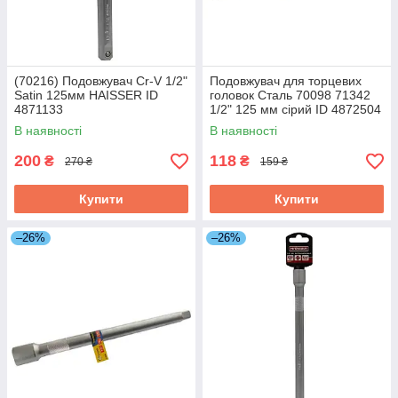
(70216) Подовжувач Сr-V 1/2"
Подовжувач для торцевих
Satin 125мм HAISSER ID
головок Сталь 70098 71342
4871133
1/2" 125 мм сірий ID 4872504
В наявності
В наявності
200
118
₴
₴
270 ₴
159 ₴
Купити
Купити
–26%
–26%