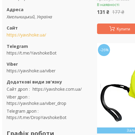
В наявності
131 ₴
177 ₴
Хмельницький, Україна
Купити
https://yavshoke.ua/
–26%
https://t.me/YavshokeBot
https://yavshoke.ua/viber
Сайт дроп
https://yavshoke.com.ua/
Viber дроп
https://yavshoke.ua/viber_drop
Telegram дроп
https://t.me/DropYavshokeBot
Зал
Графік роботи