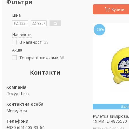
Фільтри
Купити
Ціна
–26%
Наявність
В наявності
38
Акція
Товари зі знижками
38
Контакти
Посуд Шеф
Зал
Менеджер
Рулетка вимірюва
19 мм ID 4875580
+380 (66) 605-33-64
4875580