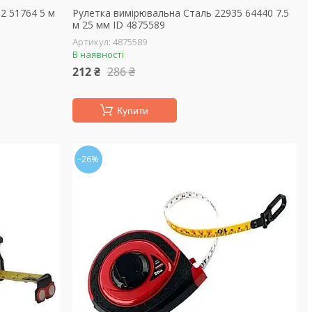
2 51764 5 м
Рулетка вимірювальна Сталь 22935 64440 7.5
м 25 мм ID 4875589
4875589
В наявності
212 ₴
286 ₴
Купити
–26%