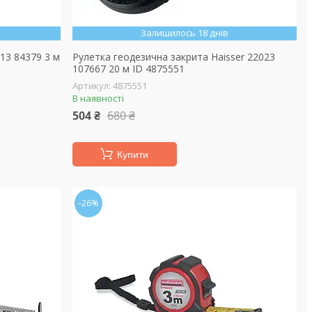
Залишилось 18 днів
13 84379 3 м
Рулетка геодезична закрита Haisser 22023
107667 20 м ID 4875551
4875551
В наявності
504 ₴
680 ₴
Купити
–26%