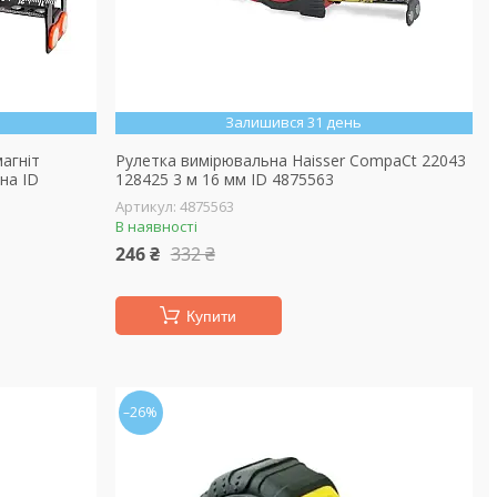
Залишився 31 день
агніт
Рулетка вимірювальна Haisser СompaСt 22043
на ID
128425 3 м 16 мм ID 4875563
4875563
В наявності
246 ₴
332 ₴
Купити
–26%