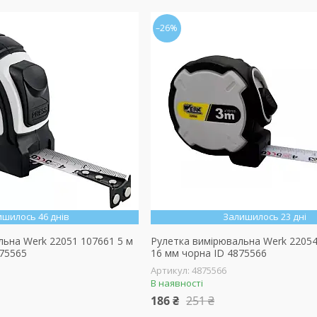
–26%
ишилось 46 днів
Залишилось 23 дні
льна Werk 22051 107661 5 м
Рулетка вимірювальна Werk 22054
875565
16 мм чорна ID 4875566
4875566
В наявності
186 ₴
251 ₴