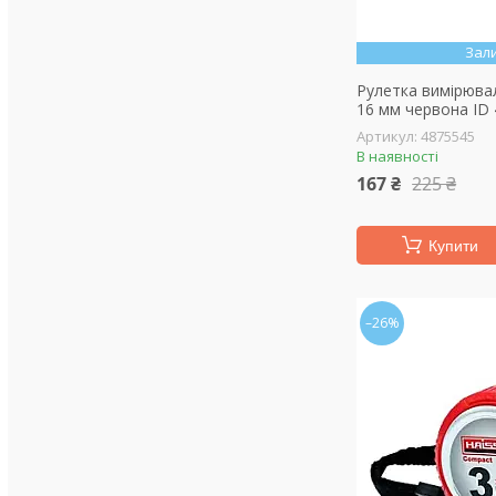
Зал
Рулетка вимірювал
16 мм червона ID
4875545
В наявності
167 ₴
225 ₴
Купити
–26%