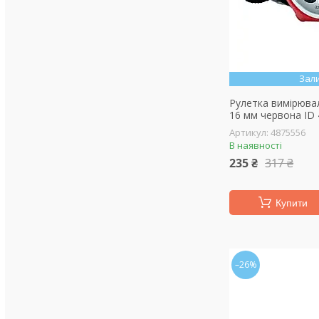
Зал
Рулетка вимірювал
16 мм червона ID
4875556
В наявності
235 ₴
317 ₴
Купити
–26%