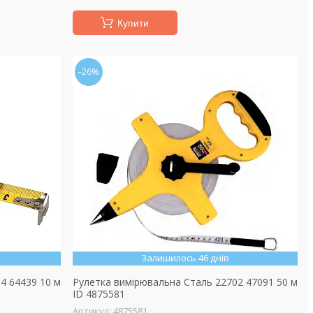
Купити
–26%
Залишилось 46 днів
4 64439 10 м
Рулетка вимірювальна Сталь 22702 47091 50 м
ID 4875581
4875581