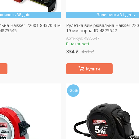
ишилось 38 днів
Залишився 31 день
ьна Haisser 22001 84370 3 м
Рулетка вимірювальна Haisser 220
 4875545
19 мм чорна ID 4875547
4875547
В наявності
334 ₴
451 ₴
Купити
–26%