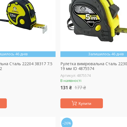
ишилось 46 днів
Залишилось 46 днів
льна Сталь 22204 38317 7.5
Рулетка вимірювальна Сталь 2230
2
19 мм ID 4875574
4875574
В наявності
131 ₴
177 ₴
Купити
–26%