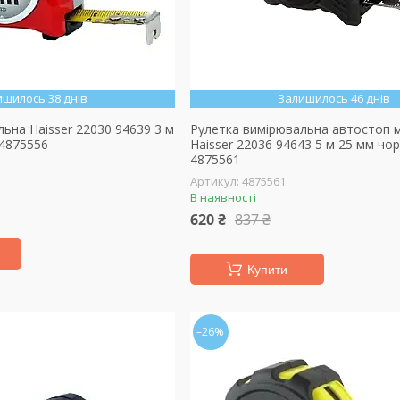
ишилось 38 днів
Залишилось 46 днів
ьна Haisser 22030 94639 3 м
Рулетка вимірювальна автостоп м
 4875556
Haisser 22036 94643 5 м 25 мм чор
4875561
4875561
В наявності
620 ₴
837 ₴
Купити
–26%