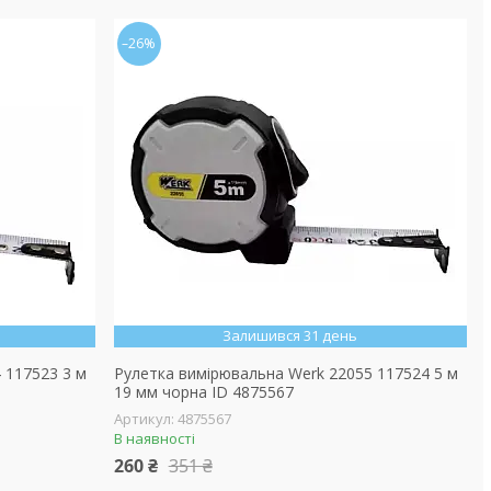
–26%
Залишився 31 день
 117523 3 м
Рулетка вимірювальна Werk 22055 117524 5 м
19 мм чорна ID 4875567
4875567
В наявності
260 ₴
351 ₴