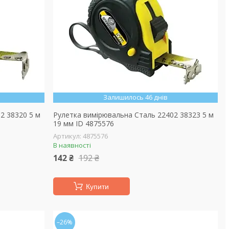
Залишилось 46 днів
2 38320 5 м
Рулетка вимірювальна Сталь 22402 38323 5 м
19 мм ID 4875576
4875576
В наявності
142 ₴
192 ₴
Купити
–26%