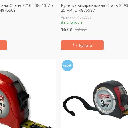
льна Сталь 22104 38313 7.5
Рулетка вимірювальна Сталь 2293
 4875569
25 мм ID 4875587
4875587
В наявності
167 ₴
225 ₴
Купити
–26%