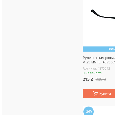
Зал
Рулетка вимірюва
м 25 мм ID 487557
4875572
В наявності
215 ₴
290 ₴
Купити
–26%