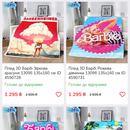
–24%
–24%
Плед 3D Барбі Зіркова
Плед 3D Барбі Рожева
красуня 13095 135х160 см ID
дівчинка 13098 135х160 см ID
4590728
4590731
Готово до відправки
Готово до відправки
1 295
1 295
₴
₴
1 695 ₴
1 695 ₴
–24%
–24%