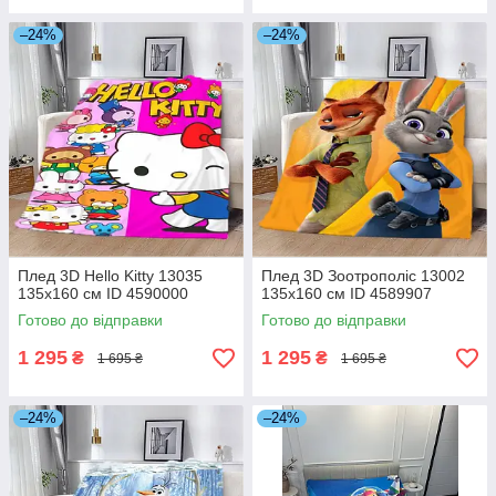
–24%
–24%
Плед 3D Hello Kitty 13035
Плед 3D Зоотрополіс 13002
135х160 см ID 4590000
135х160 см ID 4589907
Готово до відправки
Готово до відправки
1 295
1 295
₴
₴
1 695 ₴
1 695 ₴
–24%
–24%