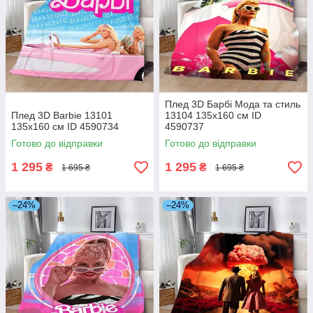
Плед 3D Барбі Мода та стиль
Плед 3D Barbie 13101
13104 135х160 см ID
135х160 см ID 4590734
4590737
Готово до відправки
Готово до відправки
1 295
1 295
₴
₴
1 695 ₴
1 695 ₴
–24%
–24%