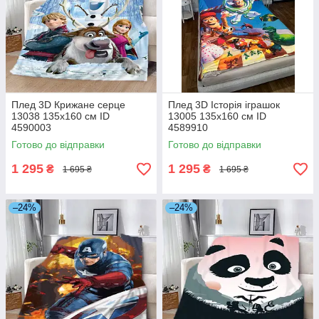
Плед 3D Крижане серце
Плед 3D Історія іграшок
13038 135х160 см ID
13005 135х160 см ID
4590003
4589910
Готово до відправки
Готово до відправки
1 295
1 295
₴
₴
1 695 ₴
1 695 ₴
–24%
–24%