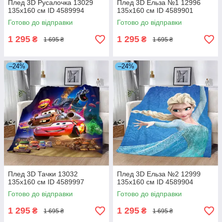
Плед 3D Русалочка 13029
Плед 3D Ельза №1 12996
135х160 см ID 4589994
135х160 см ID 4589901
Готово до відправки
Готово до відправки
1 295
1 295
₴
₴
1 695 ₴
1 695 ₴
–24%
–24%
Плед 3D Тачки 13032
Плед 3D Ельза №2 12999
135х160 см ID 4589997
135х160 см ID 4589904
Готово до відправки
Готово до відправки
1 295
1 295
₴
₴
1 695 ₴
1 695 ₴