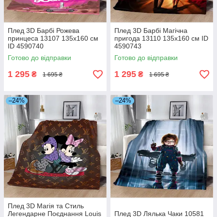
Плед 3D Барбі Рожева
Плед 3D Барбі Магічна
принцеса 13107 135х160 см
пригода 13110 135х160 см ID
ID 4590740
4590743
Готово до відправки
Готово до відправки
1 295
1 295
₴
₴
1 695 ₴
1 695 ₴
–24%
–24%
Плед 3D Магія та Стиль
Легендарне Поєднання Louis
Плед 3D Лялька Чаки 10581