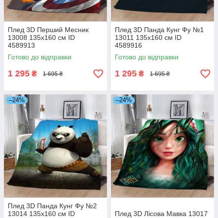
Плед 3D Перший Месник
Плед 3D Панда Кунг Фу №1
13008 135х160 см ID
13011 135х160 см ID
4589913
4589916
Готово до відправки
Готово до відправки
1 295
1 295
₴
₴
1 695 ₴
1 695 ₴
–24%
–24%
Плед 3D Панда Кунг Фу №2
13014 135х160 см ID
Плед 3D Лісова Мавка 13017