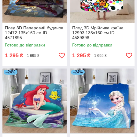
Плед 3D Паперовий будинок
Плед 3D Мрійлива країна
12472 135х160 см ID
12993 135х160 см ID
4571895
4589898
Готово до відправки
Готово до відправки
1 295
1 295
₴
₴
1 695 ₴
1 695 ₴
–24%
–24%