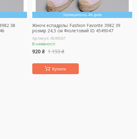
Залишилось 46 днів
 3982 38
Жіночі еспадрільї Fashion Favorite 3982 39
46
розмір 24,5 см Фіолетовий ID 4549047
4549047
В наявності
920 ₴
1 193 ₴
Купити