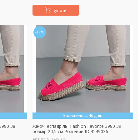
Купити
–17%
Залишилось 46 днів
 3980 38
Жіночі еспадрільї Fashion Favorite 3980 39
розмір 24,5 см Рожевий ID 4549036
4549036