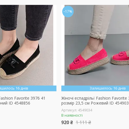
–17%
ишилось 16 днів
Залишилось 16 днів
Fashion Favorite 3976 41
Жіночі еспадрільї Fashion Favorite
рний ID 4548856
розмір 23,5 см Рожевий ID 454903
4549034
В наявності
920 ₴
1 111 ₴