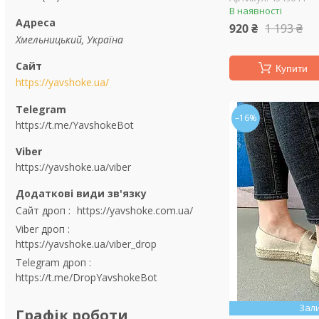
В наявності
920 ₴
1 193 ₴
Хмельницький, Україна
Купити
https://yavshoke.ua/
–16%
https://t.me/YavshokeBot
https://yavshoke.ua/viber
Сайт дроп
https://yavshoke.com.ua/
Viber дроп
https://yavshoke.ua/viber_drop
Telegram дроп
https://t.me/DropYavshokeBot
Зал
Графік роботи