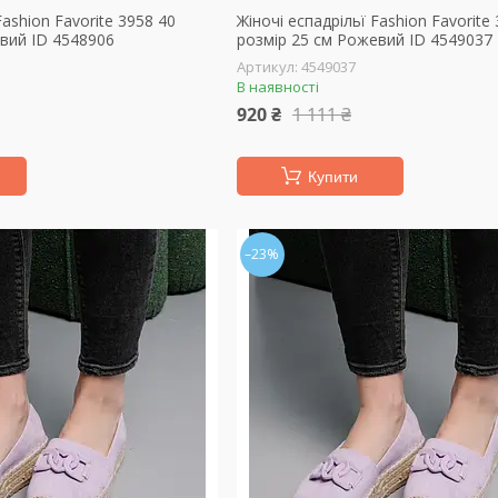
Fashion Favorite 3958 40
Жіночі еспадрільї Fashion Favorite
вий ID 4548906
розмір 25 см Рожевий ID 4549037
4549037
В наявності
920 ₴
1 111 ₴
Купити
–23%