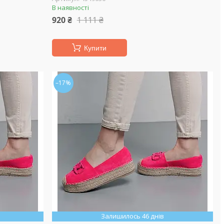
В наявності
920 ₴
1 111 ₴
Купити
–17%
Залишилось 46 днів