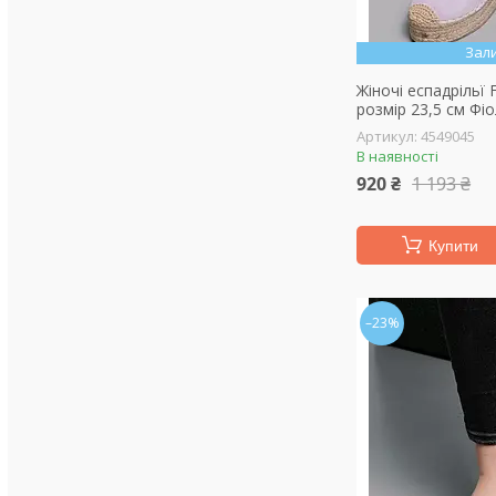
Зал
Жіночі еспадрільї 
розмір 23,5 см Фі
4549045
В наявності
920 ₴
1 193 ₴
Купити
–23%