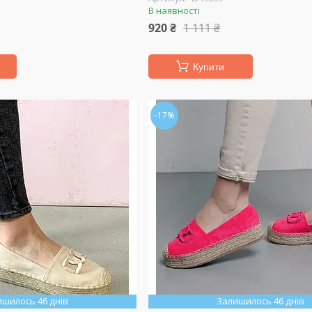
В наявності
920 ₴
1 111 ₴
Купити
–17%
ишилось 46 днів
Залишилось 46 днів