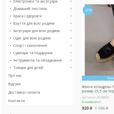
Електроніка та аксесуари
Домашній текстиль
–22%
Краса і здоров'я
Взуття для всієї родини
Аксесуари для всієї родини
Одяг для всієї родини
Спорт і захоплення
Сувеніри та подарунки
Інструменти та обладнання
Товари для дітей
Про нас
Зал
Відгуки
Жіночі еспадрільї 
розмір 25,5 см Чо
Доставка і оплата
4548856
Контакти
В наявності
920 ₴
1 186 ₴