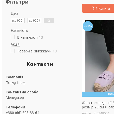
Фільтри
Купити
Ціна
–23%
Наявність
В наявності
13
Акція
Товари зі знижками
13
Контакти
Посуд Шеф
Зал
Менеджер
Жіночі еспадрільї 
розмір 23 см Фіол
+380 (66) 605-33-64
4549044