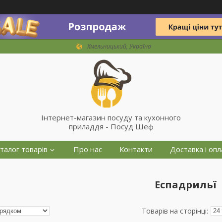
Хмельницький, Україна
Інтернет-магазин посуду та кухонного
приладдя - Посуд Шеф
талог товарів
Про нас
Контакти
Доставка і опл
Еспадрильї