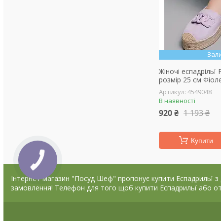
Зал
Жіночі еспадрільї 
розмір 25 см Фіол
4549048
В наявності
920 ₴
1 193 ₴
Купити
Інтернет магазин "Посуд Шеф" пропонує купити Еспадрильї з до
замовлення! Телефон для того щоб купити Еспадрильї або от