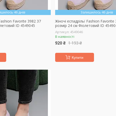
ишилось 46 днів
Залишилось 46 днів
Fashion Favorite 3982 37
Жіночі еспадрільї Fashion Favorite
олетовий ID 4549045
розмір 24 см Фіолетовий ID 45490
4549046
В наявності
920 ₴
1 193 ₴
Купити