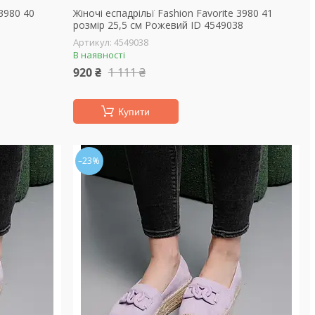
 3980 40
Жіночі еспадрільї Fashion Favorite 3980 41
розмір 25,5 см Рожевий ID 4549038
4549038
В наявності
920 ₴
1 111 ₴
Купити
–23%