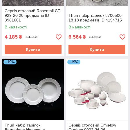
Сервіз столовий Rosentall CT-
929-20 20 предметів ID
Thun набір тарілок 8700500-
3981601
18 18 предметів ID 4194715
В наявності
В наявності
4 185
6 564
₴
₴
5 136 ₴
8 055 ₴
Купити
Купити
–19%
–19%
Thun набір тарілок
Сервіз столовий Cmielow
Bernadotte Наречена
Quebec 0002-26 26