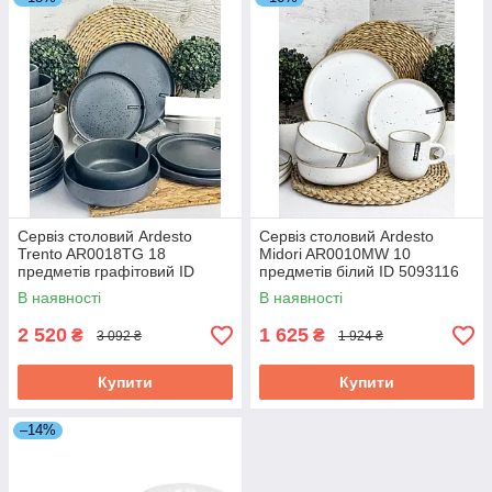
Сервіз столовий Ardesto
Сервіз столовий Ardesto
Trento AR0018TG 18
Midori AR0010MW 10
предметів графітовий ID
предметів білий ID 5093116
5092893
В наявності
В наявності
2 520
1 625
₴
₴
3 092 ₴
1 924 ₴
Купити
Купити
–14%