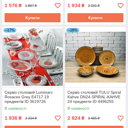
1 576
1 934
₴
₴
1 867 ₴
2 331 ₴
Купити
Купити
–17%
–18%
Сервіз столовий Luminarc
Сервіз столовий TULU Spiral
Rosaces Grey E4717 19
Kahve DN24-SPIRAL-KAHVE
предметів ID 3619726
24 предмети ID 4496255
В наявності
В наявності
1 936
2 824
₴
₴
2 334 ₴
3 465 ₴