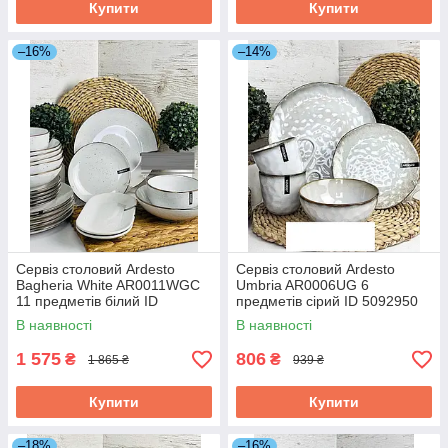
Купити
Купити
–16%
–14%
Сервіз столовий Ardesto
Сервіз столовий Ardesto
Bagheria White AR0011WGC
Umbria AR0006UG 6
11 предметів білий ID
предметів сірий ID 5092950
5086550
В наявності
В наявності
1 575
806
₴
₴
1 865 ₴
939 ₴
Купити
Купити
–18%
–16%