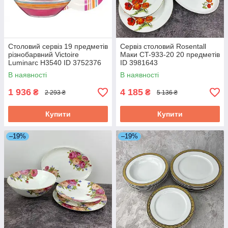
Столовий сервіз 19 предметів
Сервіз столовий Rosentall
різнобарвний Victoire
Маки CT-933-20 20 предметів
Luminarc H3540 ID 3752376
ID 3981643
В наявності
В наявності
1 936
4 185
₴
₴
2 293 ₴
5 136 ₴
Купити
Купити
–19%
–19%