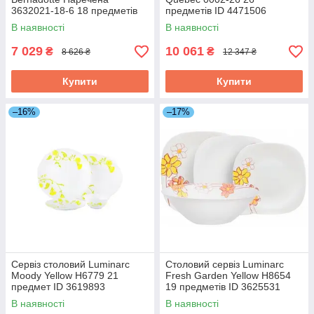
3632021-18-6 18 предметів
предметів ID 4471506
ID 3771709
В наявності
В наявності
7 029
10 061
₴
₴
8 626 ₴
12 347 ₴
Купити
Купити
–16%
–17%
Сервіз столовий Luminarc
Столовий сервіз Luminarc
Moody Yellow H6779 21
Fresh Garden Yellow H8654
предмет ID 3619893
19 предметів ID 3625531
В наявності
В наявності