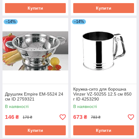
Купити
Купити
–14%
–14%
Кружка-сито для борошна
Друшляк Empire EM-5524 24
Vinzer VZ-50255 12.5 см 850
см ID 2759321
г ID 4253290
В наявності
В наявності
146
673
₴
₴
170 ₴
783 ₴
Купити
Купити