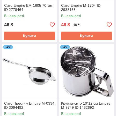
Сито Empire EM-1605 70 мм
Сито Empire М-1704 ID
ID 2778464
2938153
В наявності
В наявності
46
46
₴
₴
48 ₴
Купити
Купити
–4%
–4%
Сито Престиж Empire М-0334
Кружка-сито 10*12 см Empire
ID 3094492
М-9749 ID 1462692
В наявності
В наявності