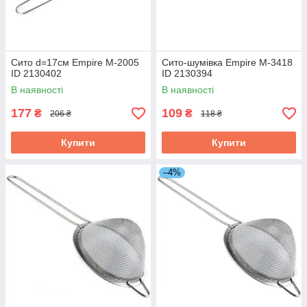
Сито d=17см Empire М-2005
Сито-шумівка Empire М-3418
ID 2130402
ID 2130394
В наявності
В наявності
177
109
₴
₴
206 ₴
118 ₴
Купити
Купити
–4%