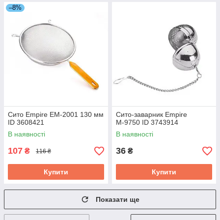
–8%
Сито Empire EM-2001 130 мм
Сито-заварник Empire
ID 3608421
М-9750 ID 3743914
В наявності
В наявності
107
36
₴
₴
116 ₴
Купити
Купити
Показати ще