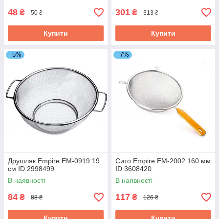
48
301
₴
₴
50 ₴
313 ₴
Купити
Купити
–5%
–7%
Друшляк Empire EM-0919 19
Сито Empire EM-2002 160 мм
см ID 2998499
ID 3608420
В наявності
В наявності
84
117
₴
₴
88 ₴
126 ₴
Купити
Купити