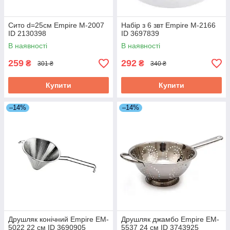
Сито d=25см Empire М-2007
Набір з 6 звт Empire M-2166
ID 2130398
ID 3697839
В наявності
В наявності
259
292
₴
₴
301 ₴
340 ₴
Купити
Купити
–14%
–14%
Друшляк конічний Empire EM-
Друшляк джамбо Empire EM-
5022 22 см ID 3690905
5537 24 см ID 3743925