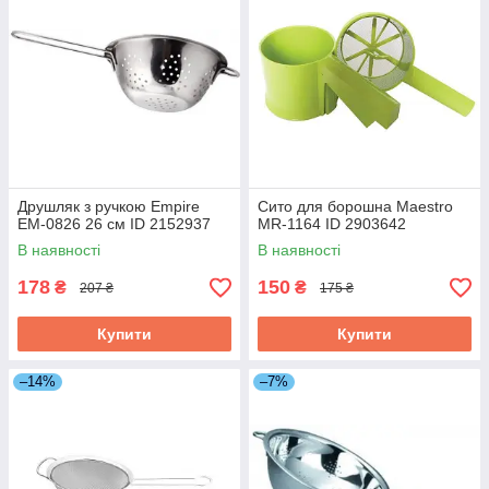
Друшляк з ручкою Empire
Сито для борошна Maestro
EM-0826 26 см ID 2152937
MR-1164 ID 2903642
В наявності
В наявності
178
150
₴
₴
207 ₴
175 ₴
Купити
Купити
–14%
–7%