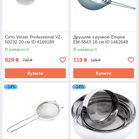
Сито Vinzer Professional VZ-
Друшляк з ручкою Empire
50232 20 см ID 4169189
EM-5543 18 см ID 1462648
В наявності
В наявності
629
119
₴
₴
732 ₴
128 ₴
Купити
Купити
–14%
–14%