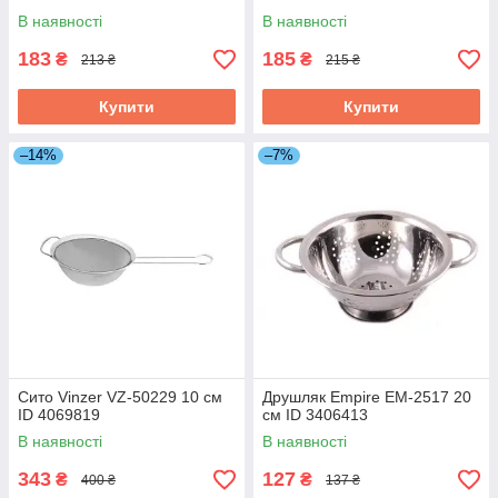
В наявності
В наявності
183
185
₴
₴
213 ₴
215 ₴
Купити
Купити
–14%
–7%
Сито Vinzer VZ-50229 10 см
Друшляк Empire EM-2517 20
ID 4069819
см ID 3406413
В наявності
В наявності
343
127
₴
₴
400 ₴
137 ₴