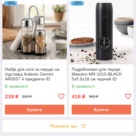
–26%
–26%
Набір для солі та перцю на
Подрібнювач для перцю
підставці Ardesto Gemini
Maestro MR-1615-BLACK
AR0937 4 предмети ID
5х5.5х18 см чорний ID
5245358
5063814
В наявності
В наявності
239
416
₴
₴
323 ₴
562 ₴
Купити
Купити
Показати ще