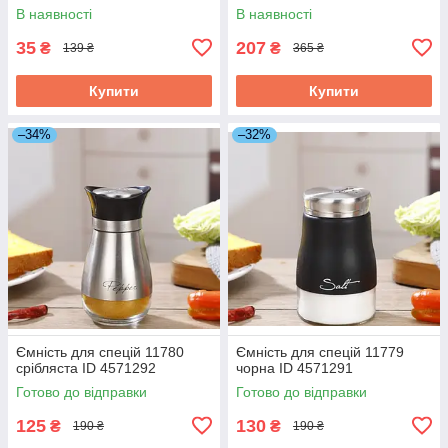
В наявності
В наявності
35
207
₴
₴
139 ₴
365 ₴
Купити
Купити
–34%
–32%
Ємність для спецій 11780
Ємність для спецій 11779
срібляста ID 4571292
чорна ID 4571291
Готово до відправки
Готово до відправки
125
130
₴
₴
190 ₴
190 ₴