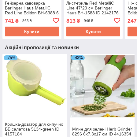
Гейзерна кавоварка
Лист-гриль Red MetalliС
Ніж 
Berlinger Haus MetalliС
Line 47*29 см Berlinger
Meta
Red Line Edition BH-6388 6
Haus BH-1588 ID 2142176
Edit
чашок ID 4091051
427
741
813
247
₴
₴
863 ₴
946 ₴
Купити
Купити
Акційні пропозиції та новинки
–75%
–43%
Кришка-дозатор для сипучих
ББ салатова 5134-green ID
Млин для зелені Herb Grinder
4157184
8296 6х7.3х17 см ID 4416354