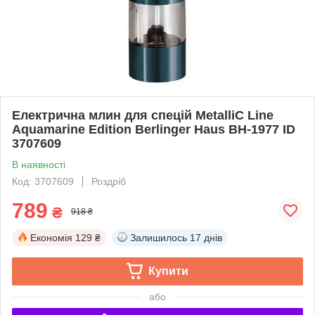
Електрична млин для спецій MetalliС Line
Aquamarine Edition Berlinger Haus BH-1977 ID
3707609
В наявності
Код: 3707609
Роздріб
789
₴
918 ₴
Економія
129 ₴
Залишилось
17 днів
Купити
або