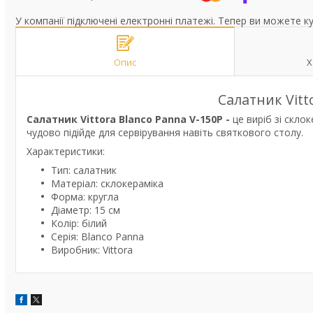
У компанії підключені електронні платежі. Тепер ви можете к
Опис
Х
Салатник Vitt
Салатник Vittora Blanco Panna V-150P -
це виріб зі скло
чудово підійде для сервірування навіть святкового столу.
Характеристики:
Тип: салатник
Матеріал: склокераміка
Форма: кругла
Діаметр: 15 см
Колір: білий
Серія: Blanco Panna
Виробник: Vittora