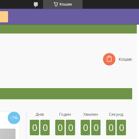
Кошик
Кошик
Днів
Годин
Хвилин
Секунд
–7%
0
0
0
0
0
0
0
0