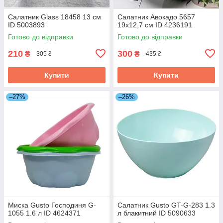
Салатник Glass 18458 13 см
Салатник Авокадо 5657
ID 5003893
19х12,7 см ID 4236191
Готово до відправки
Готово до відправки
210
300
₴
₴
305 ₴
435 ₴
Купити
Купити
–27%
–26%
Миска Gusto Господиня G-
Салатник Gusto GT-G-283 1.3
1055 1.6 л ID 4624371
л блакитний ID 5090633