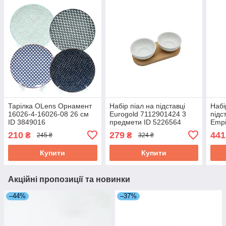
Тарілка OLens Орнамент
Набір піал на підставці
Набі
16026-4-16026-08 26 см
Eurogold 7112901424 3
підс
ID 3849016
предмети ID 5226564
Empi
210
279
441
₴
₴
245 ₴
324 ₴
Купити
Купити
Акційні пропозиції та новинки
–44%
–37%