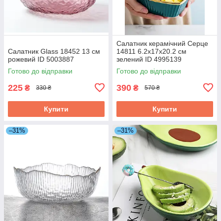
Салатник керамічний Серце
Салатник Glass 18452 13 см
14811 6.2х17х20.2 см
рожевий ID 5003887
зелений ID 4995139
Готово до відправки
Готово до відправки
225
390
₴
₴
330 ₴
570 ₴
Купити
Купити
–31%
–31%