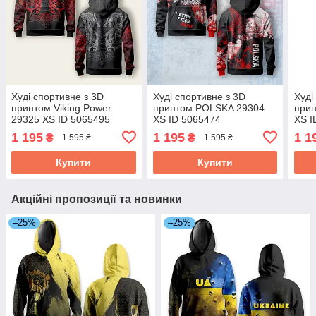
Худі спортивне з 3D
Худі спортивне з 3D
Худі
принтом Viking Power
принтом POLSKA 29304
прин
29325 XS ID 5065495
XS ID 5065474
XS I
1 195
1 195
1 1
₴
₴
1 595 ₴
1 595 ₴
Купити
Купити
Акційні пропозиції та новинки
–25%
–25%