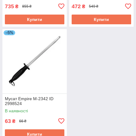
735
472
₴
₴
855 ₴
549 ₴
Купити
Купити
–5%
Мусат Empire М-2342 ID
2998524
В наявності
63
₴
66 ₴
Купити