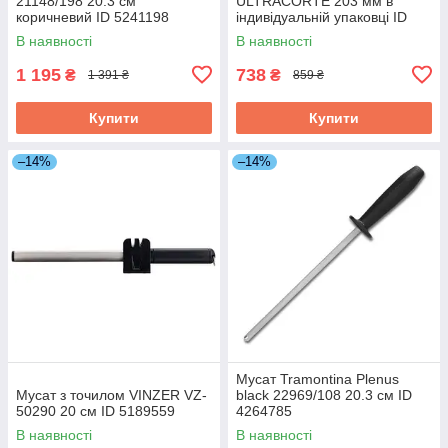
21148/198 20.3 см
ULTRACORTE 203 мм в
коричневий ID 5241198
індивідуальній упаковці ID
2619774
В наявності
В наявності
1 195
738
₴
₴
1 391 ₴
859 ₴
Купити
Купити
–14%
–14%
Мусат Tramontina Plenus
Мусат з точилом VINZER VZ-
black 22969/108 20.3 см ID
50290 20 см ID 5189559
4264785
В наявності
В наявності