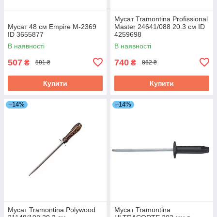
Мусат Tramontina Profissional
Мусат 48 см Empire М-2369
Master 24641/088 20.3 см ID
ID 3655877
4259698
В наявності
В наявності
507
740
₴
₴
591 ₴
862 ₴
Купити
Купити
–14%
–14%
Мусат Tramontina Polywood
Мусат Tramontina