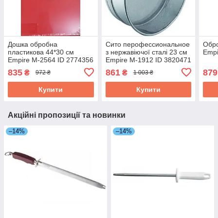
Дошка обробна
Сито перофессиональное
Обро
пластикова 44*30 см
з нержавіючої сталі 23 см
Empi
Empire М-2564 ID 2774356
Empire М-1912 ID 3820471
835
861
879
₴
₴
972 ₴
1 003 ₴
Купити
Купити
Акційні пропозиції та новинки
–14%
–14%