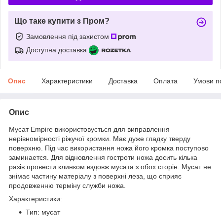
Що таке купити з Пром?
Замовлення під захистом
Доступна доставка
Опис
Характеристики
Доставка
Оплата
Умови п
Опис
Мусат Empire використовується для виправлення
нерівномірності ріжучої кромки. Має дуже гладку тверду
поверхню. Під час використання ножа його кромка поступово
заминается. Для відновлення гостроти ножа досить кілька
разів провести клинком вздовж мусата з обох сторін. Мусат не
знімає частину матеріалу з поверхні леза, що сприяє
продовженню терміну служби ножа.
Характеристики:
Тип: мусат