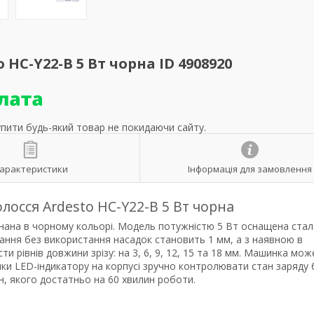
С-Y22-B 5 Вт чорна ID 4908920
упити будь-який товар не покидаючи сайту.
арактеристики
Інформація для замовлення
осся Ardesto HC-Y22-B 5 Вт чорна
нана в чорному кольорі. Модель потужністю 5 Вт оснащена ста
гання без використання насадок становить 1 мм, а з наявною в
 рівнів довжини зрізу: на 3, 6, 9, 12, 15 та 18 мм. Машинка мож
ки LED-індикатору на корпусі зручно контролювати стан заряду 
ин, якого достатньо на 60 хвилин роботи.