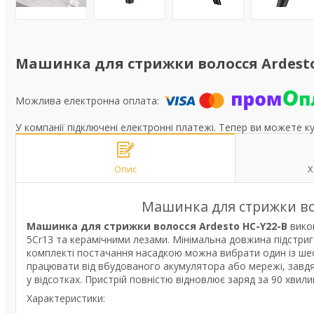
Машинка для стрижки волосся Ardesto H
У компанії підключені електронні платежі. Тепер ви можете к
Опис
Х
Машинка для стрижки вол
Машинка для стрижки волосся Ardesto HC-Y22-B
вико
5Cr13 та керамічними лезами. Мінімальна довжина підстри
комплекті постачання насадкою можна вибрати один із шести
працювати від вбудованого акумулятора або мережі, завдя
у відсотках. Пристрій повністю відновлює заряд за 90 хвил
Характеристики: