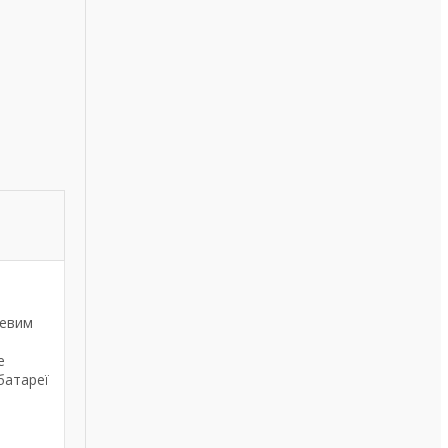
левим
е
батареї