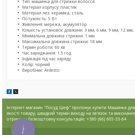
Тип: машинка для стрижки волосся
Матеріал корпусу: пластик
Матеріал лез: кераміка, сталь
Потужність: 5 Вт
Живлення: мережа, акумулятор
Кількість установок довжини: 3 мм, 6 мм, 9 мм, 12 мм,
Мінімальна довжина стрижки: 1 мм
Максимальна довжина стрижки: 18 мм
Термін роботи: 60 хв
Час заряджання: 1.5 год
Індикація під час заряду
Колір: чорний
Виробник: Ardesto
Інтернет магазин "Посуд Шеф" пропонує купити Машинка для ст
якості товару, швидкий термін виходу на зв'язок та викона
отримати безкоштовну консультацію: +380 (66) 605-33-64
КНОПКА
ЗВ'ЯЗКУ