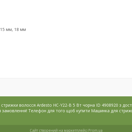
 15 мм, 18 мм
рижки волосся Ardesto HС-Y22-B 5 Вт чорна ID 4908920 з доставк
ння замовлення! Телефон для того щоб купити Машинка для стриж
Сайт створений на маркетплейсі
Prom.ua