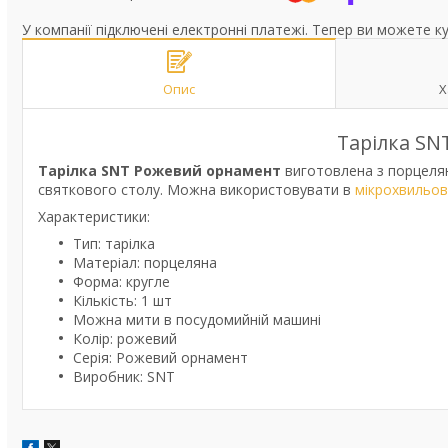
У компанії підключені електронні платежі. Тепер ви можете к
Опис
Х
Тарілка SN
Тарілка SNT Рожевий орнамент
виготовлена з порцелян
святкового столу. Можна використовувати в
мікрохвильові
Характеристики:
Тип: тарілка
Матеріал: порцеляна
Форма: кругле
Кількість: 1 шт
Можна мити в посудомийній машині
Колір: рожевий
Серія: Рожевий орнамент
Виробник: SNT