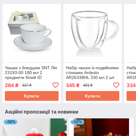
Чашка з блюдцем SNT Лія
Набір чашок із подвійними
Набі
23193-00 180 мл 2
стінками Ardesto
стін
предмети білий ID
AR2633BHL 330 мл 2 шт
AR2
5118755
ID 4909540
ID 4
284
345
334
₴
₴
327 ₴
401 ₴
Купити
Купити
Акційні пропозиції та новинки
–56%
–52%