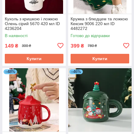
Кухоль з кришкою і ложкою
Кружка з блюдцем та ложкою
Олень сірий 5670 420 мл ID
Кексик 9006 220 мл ID
4236204
4482272
В наявності
Готово до відправки
149
399
₴
₴
300 ₴
780 ₴
Купити
Купити
–48%
–46%