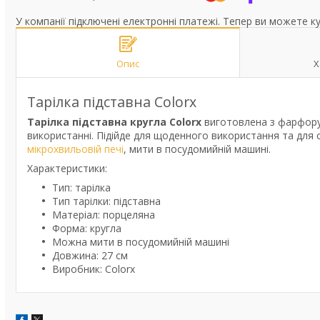
У компанії підключені електронні платежі. Тепер ви можете к
Опис
Х
Тарілка підставна Colorx
Тарілка підставна кругла Colorx
виготовлена з фарфору
використанні. Підійде для щоденного використання та для
мікрохвильовій печі
, мити в посудомийній машині.
Характеристики:
Тип: тарілка
Тип тарілки: підставна
Матеріал: порцеляна
Форма: кругла
Можна мити в посудомийній машині
Довжина: 27 см
Виробник: Colorx