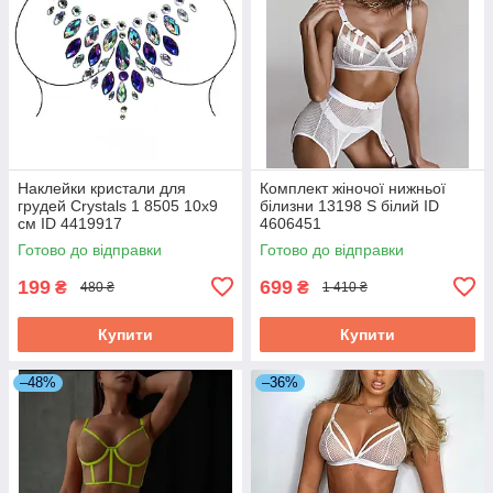
Наклейки кристали для
Комплект жіночої нижньої
грудей Crystals 1 8505 10х9
білизни 13198 S білий ID
см ID 4419917
4606451
Готово до відправки
Готово до відправки
199
699
₴
₴
480 ₴
1 410 ₴
Купити
Купити
–48%
–36%