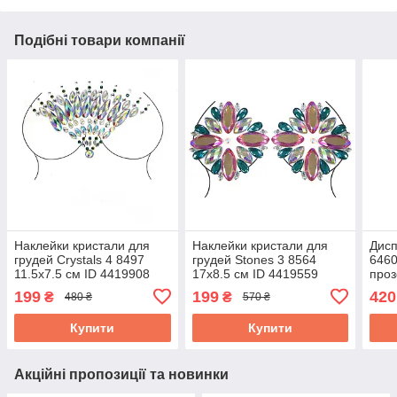
Подібні товари компанії
Наклейки кристали для
Наклейки кристали для
Дисп
грудей Crystals 4 8497
грудей Stones 3 8564
6460
11.5х7.5 см ID 4419908
17х8.5 см ID 4419559
проз
199
199
420
₴
₴
480 ₴
570 ₴
Купити
Купити
Акційні пропозиції та новинки