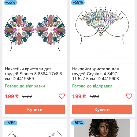
–65%
–59%
Наклейки кристали для
Наклейки кристали для
грудей Stones 3 8564 17х8.5
грудей Crystals 4 8497
см ID 4419559
11.5х7.5 см ID 4419908
Готово до відправки
Готово до відправки
199
199
₴
₴
570 ₴
480 ₴
Купити
Купити
–59%
–50%