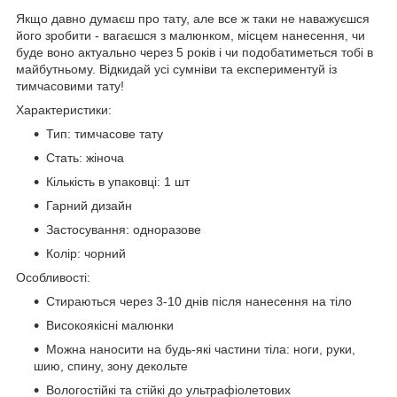
Якщо давно думаєш про тату, але все ж таки не наважуєшся
його зробити - вагаєшся з малюнком, місцем нанесення, чи
буде воно актуально через 5 років і чи подобатиметься тобі в
майбутньому. Відкидай усі сумніви та експериментуй із
тимчасовими тату!
Характеристики:
Тип: тимчасове тату
Стать: жіноча
Кількість в упаковці: 1 шт
Гарний дизайн
Застосування: одноразове
Колір: чорний
Особливості:
Стираються через 3-10 днів після нанесення на тіло
Високоякісні малюнки
Можна наносити на будь-які частини тіла: ноги, руки,
шию, спину, зону декольте
Вологостійкі та стійкі до ультрафіолетових