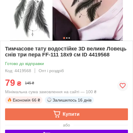
Тимчасове тату водостійке 3D велике Ловець
снів три пера FF-111 18х9 см ID 4419568
Готово до відправки
Код: 4419568
Опт і роздріб
79
₴
145 ₴
Мінімальна сума замовлення на сайті — 100 ₴
Економія
66 ₴
Залишилось
16 днів
Купити
або