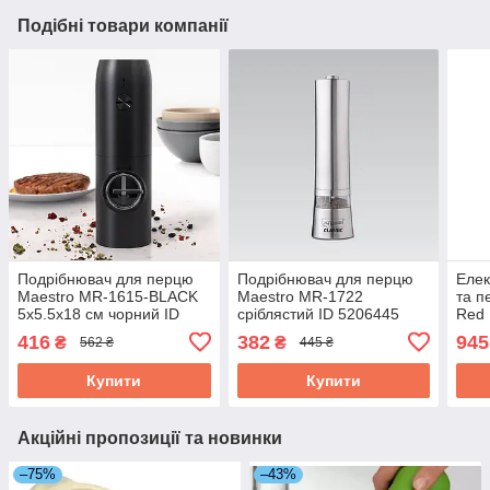
Подібні товари компанії
Подрібнювач для перцю
Подрібнювач для перцю
Елек
Maestro MR-1615-BLACK
Maestro MR-1722
та п
5х5.5х18 см чорний ID
сріблястий ID 5206445
Red 
5063814
406
416
382
945
₴
₴
562 ₴
445 ₴
Купити
Купити
Акційні пропозиції та новинки
–75%
–43%