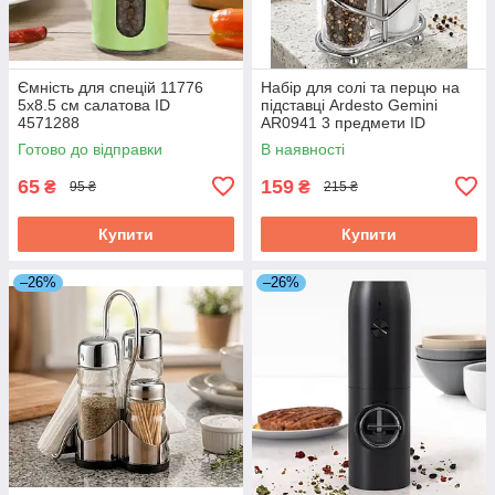
Ємність для спецій 11776
Набір для солі та перцю на
5х8.5 см салатова ID
підставці Ardesto Gemini
4571288
AR0941 3 предмети ID
5245362
Готово до відправки
В наявності
65
159
₴
₴
95 ₴
215 ₴
Купити
Купити
–26%
–26%