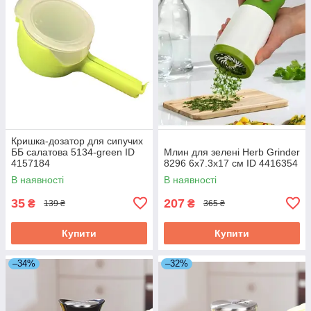
Кришка-дозатор для сипучих
ББ салатова 5134-green ID
Млин для зелені Herb Grinder
4157184
8296 6х7.3х17 см ID 4416354
В наявності
В наявності
35
207
₴
₴
139 ₴
365 ₴
Купити
Купити
–34%
–32%