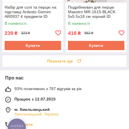
Набір для солі та перцю на
Подрібнювач для перцю
підставці Ardesto Gemini
Maestro MR-1615-BLACK
AR0937 4 предмети ID
5х5.5х18 см чорний ID
5245358
5063814
В наявності
В наявності
239
416
₴
₴
323 ₴
562 ₴
Купити
Купити
Показати ще
Про нас
93% позитивних з 787 відгуків за рік
Працює з 12.07.2015
м. Хмельницький
Хмельницький, Україна
Контакти
КНОПКА