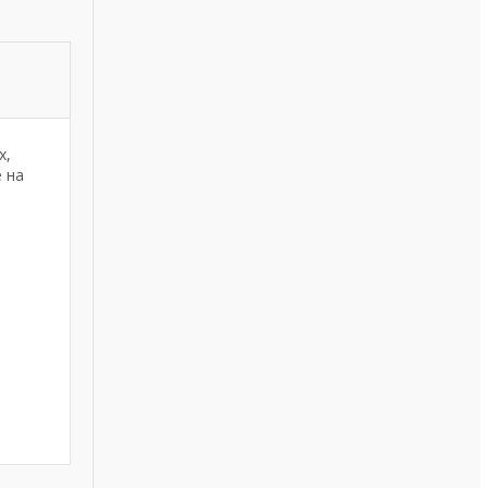
х,
е на