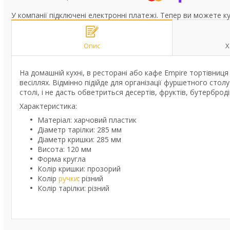
У компанії підключені електронні платежі. Тепер ви можете к
Опис
Х
На домашній кухні, в ресторані або кафе Empire тортівниця
весіллях. Відмінно підійде для організації фуршетного столу
столі, і не дасть обветриться десертів, фруктів, бутерброд
Характеристика:
Матеріал: харчовий пластик
Діаметр тарілки: 285 мм
Діаметр кришки: 285 мм
Висота: 120 мм
Форма кругла
Колір кришки: прозорий
Колір
ручки
: різний
Колір тарілки: різний