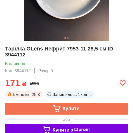
Тарілка OLens Нефрит 7953-11 28,5 см ID
3944112
В наявності
Код: 3944112
Роздріб
171
₴
199 ₴
Економія
28 ₴
Залишилось
17 днів
Купити
або
Купити з