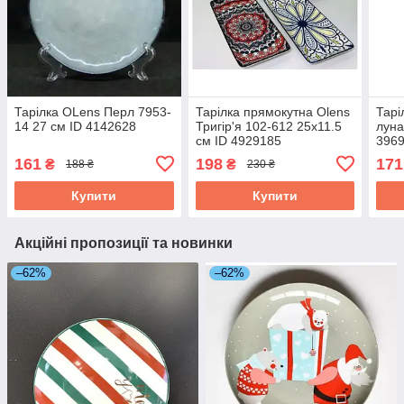
Тарілка OLens Перл 7953-
Тарілка прямокутна Olens
Тарі
14 27 см ID 4142628
Тригір'я 102-612 25х11.5
луна
см ID 4929185
396
161
198
171
₴
₴
188 ₴
230 ₴
Купити
Купити
Акційні пропозиції та новинки
–62%
–62%