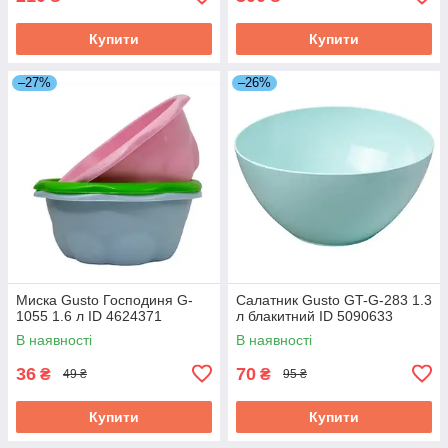
Купити
Купити
–27%
–26%
Миска Gusto Господиня G-
Салатник Gusto GT-G-283 1.3
1055 1.6 л ID 4624371
л блакитний ID 5090633
В наявності
В наявності
36
70
₴
₴
49 ₴
95 ₴
Купити
Купити