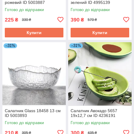
рожевий ID 5003887
зелений ID 4995139
Готово до відправки
Готово до відправки
225
390
₴
₴
330 ₴
570 ₴
Купити
Купити
–31%
–31%
Салатник Glass 18458 13 см
Салатник Авокадо 5657
ID 5003893
19х12,7 см ID 4236191
Готово до відправки
Готово до відправки
210
300
₴
₴
305 ₴
435 ₴