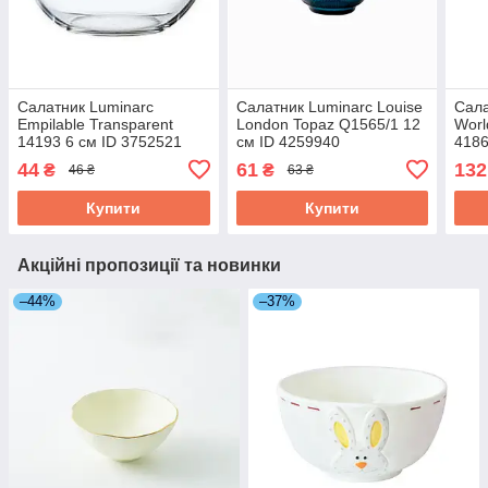
Салатник Luminarc
Салатник Luminarc Louise
Сала
Empilable Transparent
London Topaz Q1565/1 12
Worl
14193 6 см ID 3752521
см ID 4259940
418
44
61
132
₴
₴
46 ₴
63 ₴
Купити
Купити
Акційні пропозиції та новинки
–44%
–37%