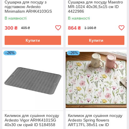
Сушарка для посуду з
Сушарка для посуду Maestro
підставкою Ardesto
MR-1024 40х36,5х15 см ID
Minimalism ARHK4103GS
4422986
46.5х19.5х9.5 см чорна ID
В наявності
В наявності
5226603
300
864
₴
₴
405 ₴
1 166 ₴
Купити
Купити
–26%
–26%
Килимок для сушіння посуду
Килимок для сушіння посуду
Ardesto Vigor ARHK4101SG
Ardesto Spring flowers
40х30 см сірий ID 5184558
ART17FL 38х51 см ID