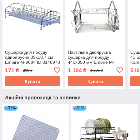
Сушарка для посуду
Настільна двоярусна
Суша
одноярусна 39х18,7 см
сушарка для посуду
41,5
Empire М-9684 ID 3148973
440х350 мм Empire M-
Kami
9600 ID 3728058
377
171
1 104
510
₴
₴
200 ₴
1 285 ₴
Купити
Купити
Акційні пропозиції та новинки
–31%
–31%