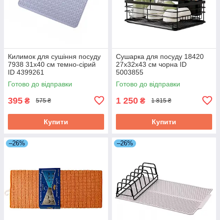
Килимок для сушіння посуду
Сушарка для посуду 18420
7938 31х40 см темно-сірий
27х32х43 см чорна ID
ID 4399261
5003855
Готово до відправки
Готово до відправки
395
1 250
₴
₴
575 ₴
1 815 ₴
Купити
Купити
–26%
–26%