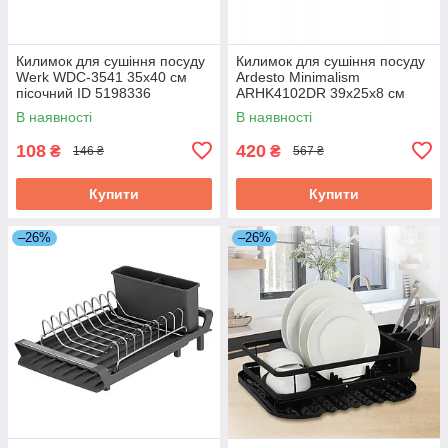
Килимок для сушіння посуду
Килимок для сушіння посуду
Werk WDС-3541 35х40 см
Ardesto Minimalism
пісочний ID 5198336
ARHK4102DR 39х25х8 см
сірий ID 5184559
В наявності
В наявності
108
420
₴
₴
146 ₴
567 ₴
Купити
Купити
–26%
–26%