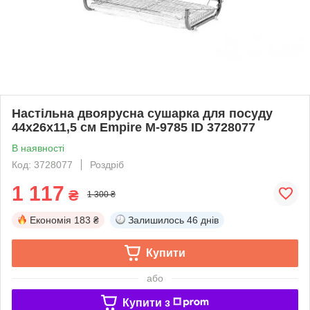
Настільна двоярусна сушарка для посуду
44х26х11,5 см Empire M-9785 ID 3728077
В наявності
Код: 3728077
Роздріб
1 117
₴
1 300 ₴
Економія
183 ₴
Залишилось
46 днів
Купити
або
Купити з